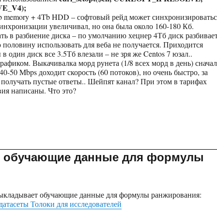
E_V4);
Gb memory + 4Tb HDD – софтовый рейд может синхронизироватьс
синхронизации увеличивал, но она была около 160-180 Кб.
ь в разбиение диска – по умолчанию хецнер 4Тб диск разбивае
ю половину использовать для веба не получается. Приходится
 в один диск все 3.5Тб влезали – не зря же Centos 7 юзал..
трафиком. Выкачивалка морд рунета (1/8 всех морд в день) сначал
 40-50 Mbps доходит скорость (60 потоков), но очень быстро, за
 получать пустые ответы.. Шейпят канал? При этом в тарифах
вия написаны. Что это?
т обучающие данные для формулы
выкладывает обучающие данные для формулы ранжирования:
датасеты Толоки для исследователей