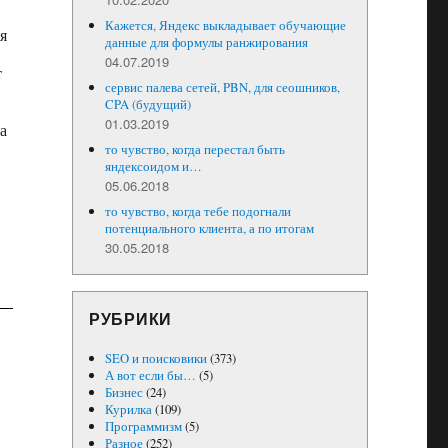
Кажется, Яндекс выкладывает обучающие
я
данные для формулы ранжирования
04.07.2019
т
сервис палева сетей, PBN, для сеошников,
CPA (будущий)
01.03.2019
а
то чувство, когда перестал быть
яндексоидом и…
05.06.2018
то чувство, когда тебе подогнали
потенциального клиента, а по итогам
30.05.2018
РУБРИКИ
SEO и поисковики
(373)
А вот если бы…
(5)
Бизнес
(24)
Курилка
(109)
Программизм
(5)
Разное
(252)