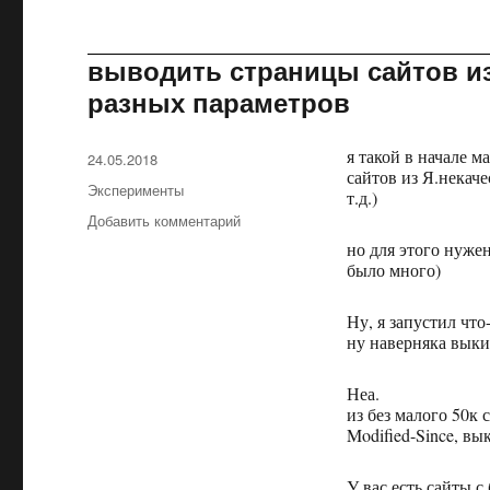
Innoweek
выводить страницы сайтов из
разных параметров
я такой в начале 
Опубликовано
24.05.2018
сайтов из Я.некач
Рубрики
Эксперименты
т.д.)
Добавить комментарий
к
записи
но для этого нуже
выводить
было много)
страницы
сайтов
Ну, я запустил что
из
ну наверняка выкин
Я.некачественных
путем
Неа.
изменения
из без малого 50к 
разных
Modified-Since, в
параметров
У вас есть сайты 