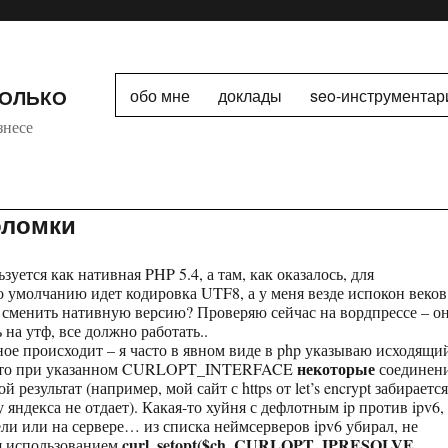
ТОЛЬКО
обо мне
доклады
seo-инструментар
знесе
оломки
ьзуется как нативная PHP 5.4, а там, как оказалось, для
 по умолчанию идет кодировка UTF8, а у меня везде испокон веков
сменить нативную версию? Проверяю сейчас на вордпрессе – о
на утф, все должно работать..
нное происходит – я часто в явном виде в php указываю исходящи
некоторые
ь, что при указанном CURLOPT_INTERFACE
соединен
ой результат (например, мой сайт с https от let’s encrypt забирается
 яндекса не отдает). Какая-то хуйня с дефлотным ip против ipv6,
и или на сервере… из списка неймсерверов ipv6 убирал, не
curl_setopt($ch, CURLOPT_IPRESOLVE,
 использованием