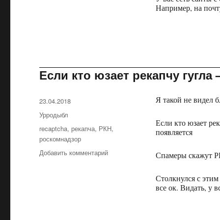
Например, на поч
Если кто юзает рекапчу гугла
Я такой не видел 
Опубликовано
23.04.2018
Рубрики
Урродыбл
Если кто юзает ре
Метки
recaptcha
,
рекапча
,
РКН
,
появляется
роскомнадзор
Добавить комментарий
к
Спамеры скажут Р
записи
Если
Столкнулся с этим 
кто
все ок. Видать, у 
юзает
рекапчу
гугла