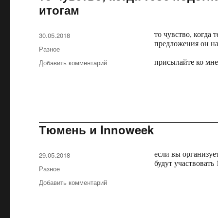
яндексоидом
итогам
и…
то чувство, когда 
Опубликовано
30.05.2018
предложения он на
Рубрики
Разное
присылайте ко мне
Добавить комментарий
к
записи
то
чувство,
когда
тебе
подогнали
Тюмень и Innoweek
потенциального
клиента,
если вы организует
а
Опубликовано
29.05.2018
будут участвовать 
по
Рубрики
Разное
итогам
Добавить комментарий
к
записи
Тюмень
и