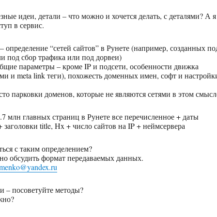
ные идеи, детали – что можно и хочется делать, с деталями? А я
туп в сервис.
 – определение “сетей сайтов” в Рунете (например, созданных по
и под сбор трафика или под дорвеи)
бщие параметры – кроме IP и подсети, особенности движка
ми и meta link теги), похожесть доменных имен, софт и настройк
сто парковки доменов, которые не являются сетями в этом смысл
5.7 млн главных страниц в Рунете все перечисленное + даты
 заголовки title, Hx + число сайтов на IP + неймсервера
ться с таким определением?
жно обсудить формат передаваемых данных.
fimenko@yandex.ru
ми – посоветуйте методы?
жно?