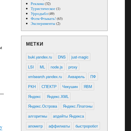
Реклама
(32)
Туристическое
(1)
Урродыбл
(49)
Фсем Фтыкать!
(63)
Эксперименты
(2)
МЕТКИ
м
buki.yandex.ru
DNS
just-magic
LSI
ML
node.js
proxy
xmlsearch.yandex.ru
Акварель
ПФ
РКН
СПЕКТР
Чекушин
ЯВМ
Яндекс
Яндекс.XML
Яндекс.Острова
Яндекс.Платоны
алгоритмы
апдейты Яндекса
апометр
аффилиаты
быстроробот
py