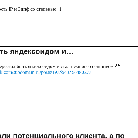
ть IP и Зипф со степенью -1
быть яндексоидом и…
 перестал быть яндексоидом и стал немного сеошником
🙂
ok.com/subdomain.ru/posts/1935543566480273
али потенциального клиента, а по