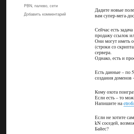
Метки
PBN
,
палево
,
сети
Дадите новые полез
Добавить комментарий
к
вам супер-мега-дос
записи
сервис
Сейчас есть задача
палева
продажу ссылок ил
сетей,
Они могут иметь о
PBN,
(строки со скрипта
для
сервера.
Однако, есть и про
сеошников,
CPA
(будущий)
Есть данные – по 
создания доменов +
Кому охота поигра
Если есть – то мо
Напишите на
etro
Если не хотите са
kN соседей, возмо
Байес?