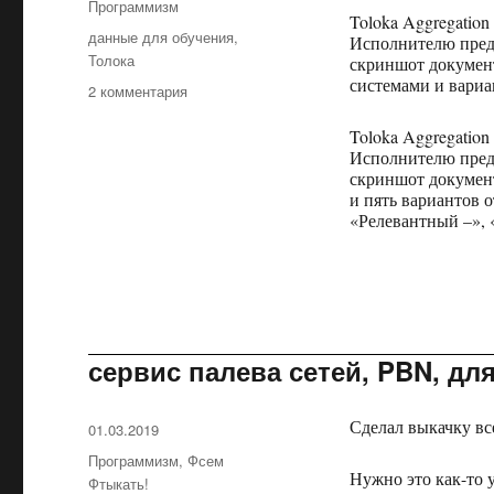
Программизм
Toloka Aggregation
Метки
данные для обучения
,
Исполнителю предл
Толока
скриншот документ
системами и вариа
2 комментария
к
записи
Toloka Aggregation
Кажется,
Исполнителю предл
Яндекс
скриншот документ
выкладывает
и пять вариантов 
обучающие
«Релевантный –»,
данные
для
формулы
ранжирования
сервис палева сетей, PBN, дл
Сделал выкачку вс
Опубликовано
01.03.2019
Рубрики
Программизм
,
Фсем
Нужно это как-то 
Фтыкать!