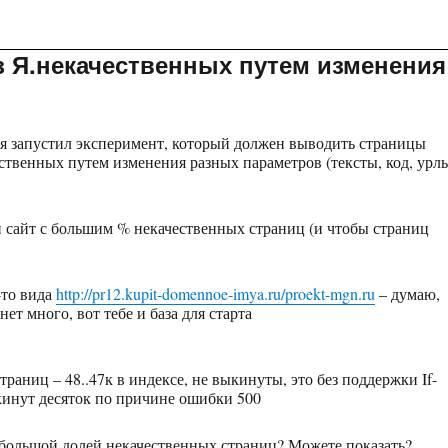
 Я.некачественных путем изменения
мая запустил эксперимент, который должен выводить страницы
ественных путем изменения разных параметров (тексты, код, урл
н сайт с большим % некачественных страниц (и чтобы страниц
-то вида
http://pr12.kupit-domennoe-imya.ru/proekt-mgn.ru
– думаю,
ет много, вот тебе и база для старта
страниц – 48..47к в индексе, не выкинуты, это без поддержки If-
ыкинут десяток по причине ошибки 500
с большой долей некачественных страниц? Можете показать?