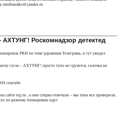
ту
etrofimenko@yandex.ru
 – АХТУНГ! Роскомнадзор детектед
блокировок РКН по теме удушения Телеграма, и тут увидел
капчу гугла – АХТУНГ! просто тупо не грузится, галочка не
КН спасибо
на сайте reg.ru , а они сперва отвечали – мы типа все проверили,
всех по разному блокировки идут