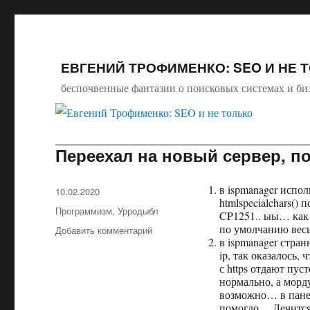
ЕВГЕНИЙ ТРОФИМЕНКО: SEO И НЕ 
беспочвенные фантазии о поисковых системах и би
Переехал на новый сервер, п
в ispmanager испол
Опубликовано
10.02.2020
htmlspecialchars()
Рубрики
Программизм
,
Урродыбл
CP1251.. ыы… как 
по умолчанию весь 
Добавить комментарий
к
в ispmanager стра
записи
ip, так оказалос
Переехал
с https отдают пуст
на
нормально, а морду
новый
возможно… в панел
сервер,
помогло… Лечится