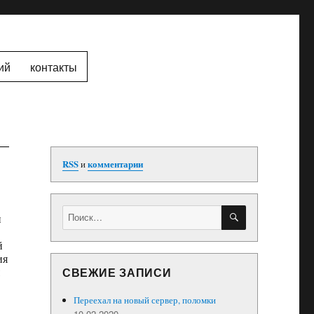
ий
контакты
RSS
и
комментарии
ПОИСК
Искать:
н
й
ия
СВЕЖИЕ ЗАПИСИ
Переехал на новый сервер, поломки
10.02.2020