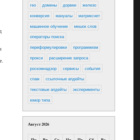
гео
домены
дорвеи
железо
конверсия
мануалы
матрикснет
машинное обучение
мешок слов
д
операторы поиска
переформулировки
программизм
и
прокси
расширение запроса
е.
роскомнадзор
сервисы
события
спам
ссылочные апдейты
текстовые апдейты
эксперименты
юмор типа
Август 2026
Пн
Вт
Ср
Чт
Пт
Сб
Вс