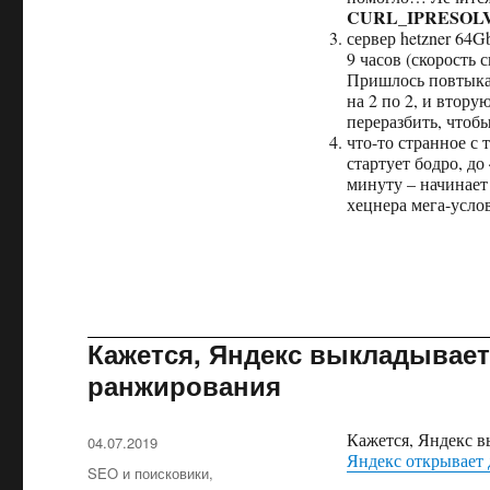
поломки
CURL_IPRESOLV
сервер hetzner 64
9 часов (скорость 
Пришлось повтыкат
на 2 по 2, и втору
переразбить, чтобы
что-то странное с 
стартует бодро, до
минуту – начинает
хецнера мега-усло
Кажется, Яндекс выкладывае
ранжирования
Кажется, Яндекс 
Опубликовано
04.07.2019
Яндекс открывает 
Рубрики
SEO и поисковики
,