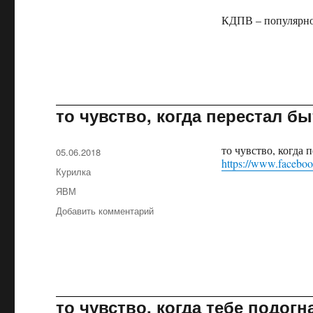
КДПВ – популярнос
то чувство, когда перестал 
то чувство, когда
Опубликовано
05.06.2018
https://www.facebo
Рубрики
Курилка
Метки
ЯВМ
Добавить комментарий
к
записи
то
чувство,
когда
перестал
быть
то чувство, когда тебе подогн