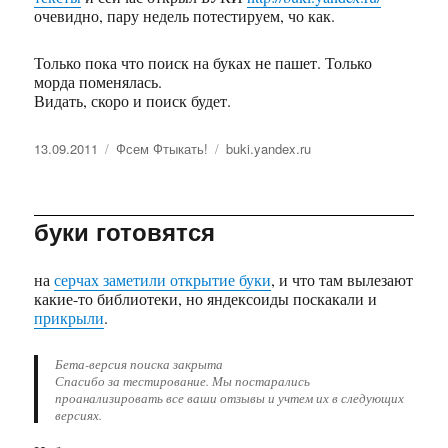
очевидно, пару недель потестируем, чо как.
Только пока что поиск на буках не пашет. Только
морда поменялась.
Видать, скоро и поиск будет.
Опубликовано
13.09.2011
Рубрики
Фсем Фтыкать!
Метки
buki.yandex.ru
буки готовятся
на
серчах заметили открытие буки
, и что там вылезают
какие-то библиотеки, но яндексоиды поскакали и
прикрыли
.
Бета-версия поиска закрыта
Спасибо за тестирование. Мы постарались
проанализировать все ваши отзывы и учтем их в следующих
версиях.