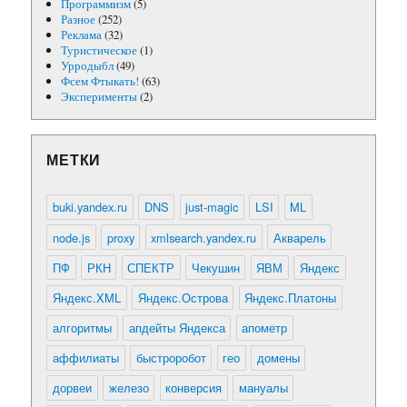
Программизм
(5)
Разное
(252)
Реклама
(32)
Туристическое
(1)
Урродыбл
(49)
Фсем Фтыкать!
(63)
Эксперименты
(2)
МЕТКИ
buki.yandex.ru
DNS
just-magic
LSI
ML
node.js
proxy
xmlsearch.yandex.ru
Акварель
ПФ
РКН
СПЕКТР
Чекушин
ЯВМ
Яндекс
Яндекс.XML
Яндекс.Острова
Яндекс.Платоны
алгоритмы
апдейты Яндекса
апометр
аффилиаты
быстроробот
гео
домены
дорвеи
железо
конверсия
мануалы