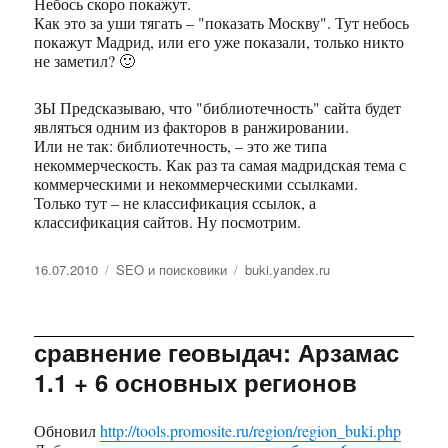
Небось скоро покажут.
Как это за уши тягать – "показать Москву". Тут небось
покажут Мадрид, или его уже показали, только никто
не заметил? 🙂
ЗЫ Предсказываю, что "библиотечность" сайта будет
являться одним из факторов в ранжировании.
Или не так: библиотечность, – это же типа
некоммерческость. Как раз та самая мадридская тема с
коммерческими и некоммерческими ссылками.
Только тут – не классификация ссылок, а
классификация сайтов. Ну посмотрим.
Опубликовано
16.07.2010
Рубрики
SEO и поисковики
Метки
buki.yandex.ru
сравнение геовыдач: Арзамас
1.1 + 6 основных регионов
Обновил
http://tools.promosite.ru/region/region_buki.php