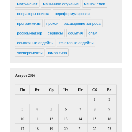
матрикснет
машинное обучение
мешок слов
операторы поиска
переформулировки
программизм
прокси
расширение запроса
роскомнадзор
сервисы
события
спам
ссылочные апдейты
текстовые апдейты
эксперименты
юмор типа
Август 2026
Пн
Вт
Ср
Чт
Пт
Сб
Вс
1
2
3
4
5
6
7
8
9
10
11
12
13
14
15
16
17
18
19
20
21
22
23