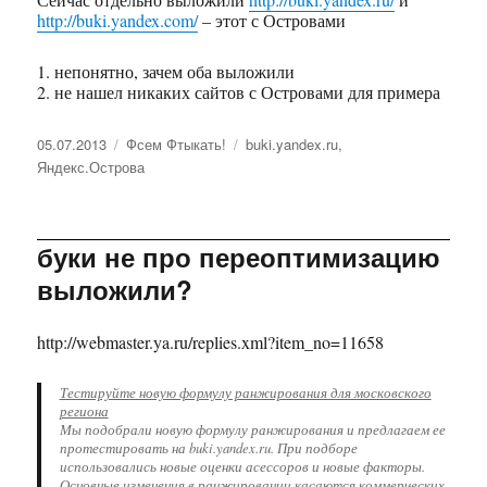
http://buki.yandex.com/
– этот с Островами
1. непонятно, зачем оба выложили
2. не нашел никаких сайтов с Островами для примера
Опубликовано
05.07.2013
Рубрики
Фсем Фтыкать!
Метки
buki.yandex.ru
,
Яндекс.Острова
буки не про переоптимизацию
выложили?
http://webmaster.ya.ru/replies.xml?item_no=11658
Тестируйте новую формулу ранжирования для московского
региона
Мы подобрали новую формулу ранжирования и предлагаем ее
протестировать на buki.yandex.ru. При подборе
использовались новые оценки асессоров и новые факторы.
Основные изменения в ранжировании касаются коммерческих