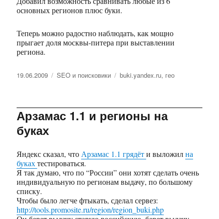
Добавил возможность сравнивать любые из 6
основных регионов плюс буки.
Теперь можно радостно наблюдать, как мощно
прыгает доля москвы-питера при выставлении
региона.
Опубликовано
19.06.2009
Рубрики
SEO и поисковики
Метки
buki.yandex.ru
,
гео
Арзамас 1.1 и регионы на
буках
Яндекс сказал, что
Арзамас 1.1 грядёт
и выложил
на
буках
тестироваться.
Я так думаю, что по “России” они хотят сделать очень
индивидуальную по регионам выдачу, по большому
списку.
Чтобы было легче фтыкать, сделал сервез:
http://tools.promosite.ru/region/region_buki.php
Он берет выдачу старую российскую, берет выдачу