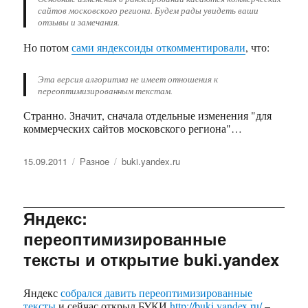
сайтов московского региона. Будем рады увидеть ваши
отзывы и замечания.
Но потом
сами яндексоиды откомментировали
, что:
Эта версия алгоритма не имеет отношения к
переоптимизированным текстам.
Странно. Значит, сначала отдельные изменения "для
коммерческих сайтов московского региона"…
Опубликовано
15.09.2011
Рубрики
Разное
Метки
buki.yandex.ru
Яндекс:
переоптимизированные
тексты и открытие buki.yandex
Яндекс
собрался давить переоптимизированные
тексты
и сейчас открыл БУКИ
http://buki.yandex.ru/
–