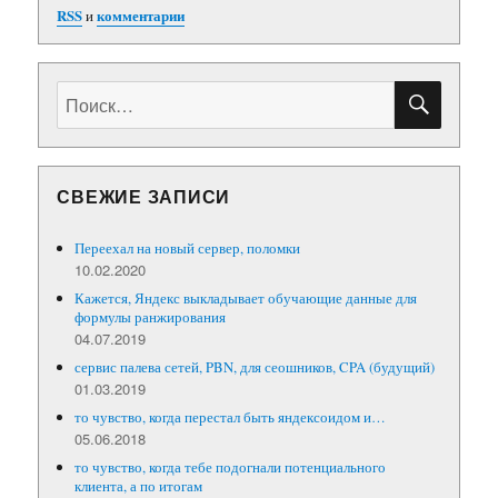
зеркала,
RSS
и
комментарии
прокладки
ПОИС
Искать:
СВЕЖИЕ ЗАПИСИ
Переехал на новый сервер, поломки
10.02.2020
Кажется, Яндекс выкладывает обучающие данные для
формулы ранжирования
04.07.2019
сервис палева сетей, PBN, для сеошников, CPA (будущий)
01.03.2019
то чувство, когда перестал быть яндексоидом и…
05.06.2018
то чувство, когда тебе подогнали потенциального
клиента, а по итогам