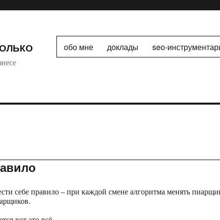
ТОЛЬКО
обо мне
доклады
seo-инструментар
знесе
равило
сти себе правило – при каждой смене алгоритма менять пиарщи
иарщиков.
тся вот это всё.