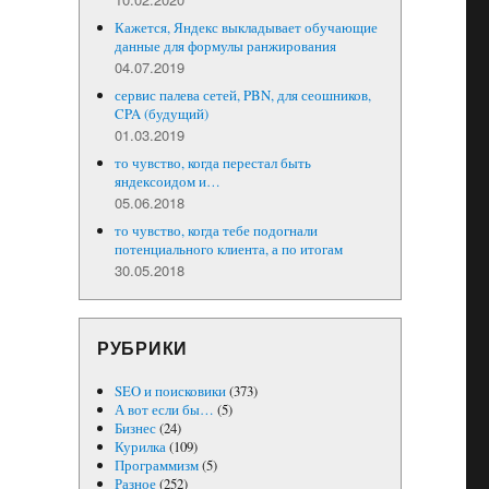
Кажется, Яндекс выкладывает обучающие
данные для формулы ранжирования
04.07.2019
сервис палева сетей, PBN, для сеошников,
CPA (будущий)
01.03.2019
то чувство, когда перестал быть
яндексоидом и…
05.06.2018
то чувство, когда тебе подогнали
потенциального клиента, а по итогам
30.05.2018
РУБРИКИ
SEO и поисковики
(373)
А вот если бы…
(5)
Бизнес
(24)
Курилка
(109)
Программизм
(5)
Разное
(252)