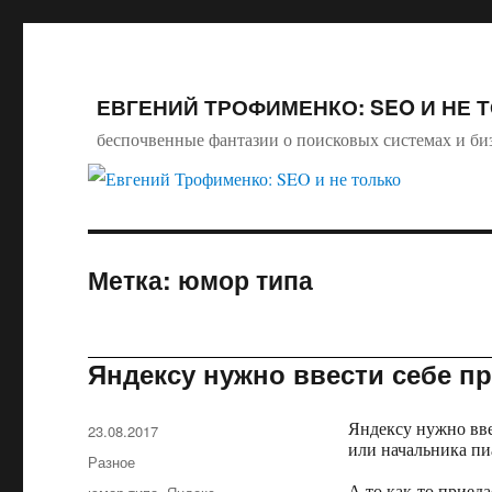
ЕВГЕНИЙ ТРОФИМЕНКО: SEO И НЕ 
беспочвенные фантазии о поисковых системах и би
Метка: юмор типа
Яндексу нужно ввести себе п
Яндексу нужно вве
Опубликовано
23.08.2017
или начальника п
Рубрики
Разное
А то как-то приедае