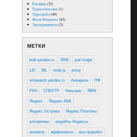
Реклама
(32)
Туристическое
(1)
Урродыбл
(49)
Фсем Фтыкать!
(63)
Эксперименты
(2)
МЕТКИ
buki.yandex.ru
DNS
just-magic
LSI
ML
node.js
proxy
xmlsearch.yandex.ru
Акварель
ПФ
РКН
СПЕКТР
Чекушин
ЯВМ
Яндекс
Яндекс.XML
Яндекс.Острова
Яндекс.Платоны
алгоритмы
апдейты Яндекса
апометр
аффилиаты
быстроробот