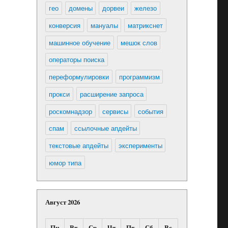
гео
домены
дорвеи
железо
конверсия
мануалы
матрикснет
машинное обучение
мешок слов
операторы поиска
переформулировки
программизм
прокси
расширение запроса
роскомнадзор
сервисы
события
спам
ссылочные апдейты
текстовые апдейты
эксперименты
юмор типа
Август 2026
Пн
Вт
Ср
Чт
Пт
Сб
Вс