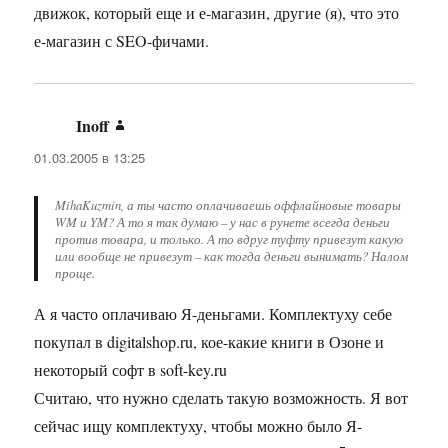
движок, который еще и е-магазин, другие (я), что это
е-магазин с SEO-фичами.
Inoff
:
01.03.2005 в 13:25
MihaKuzmin, а ты часто оплачиваешь оффлайновые товары
WM и YM? А то я так думаю – у нас в рунете всегда деньги
против товара, и только. А то вдруг туфту привезут какую
или вообще не привезут – как тогда деньги вынимать? Налом
проще.
А я часто оплачиваю Я-деньгами. Комплектуху себе
покупал в digitalshop.ru, кое-какие книги в Озоне и
некоторый софт в soft-key.ru
Считаю, что нужно сделать такую возможность. Я вот
сейчас ищу комплектуху, чтобы можно было Я-