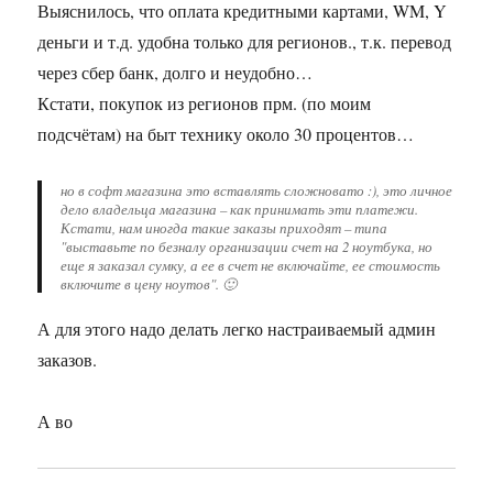
Выяснилось, что оплата кредитными картами, WM, Y
деньги и т.д. удобна только для регионов., т.к. перевод
через сбер банк, долго и неудобно…
Кстати, покупок из регионов прм. (по моим
подсчётам) на быт технику около 30 процентов…
но в софт магазина это вставлять сложновато :), это личное
дело владельца магазина – как принимать эти платежи.
Кстати, нам иногда такие заказы приходят – типа
"выставьте по безналу организации счет на 2 ноутбука, но
еще я заказал сумку, а ее в счет не включайте, ее стоимость
включите в цену ноутов". 🙂
А для этого надо делать легко настраиваемый админ
заказов.
А во