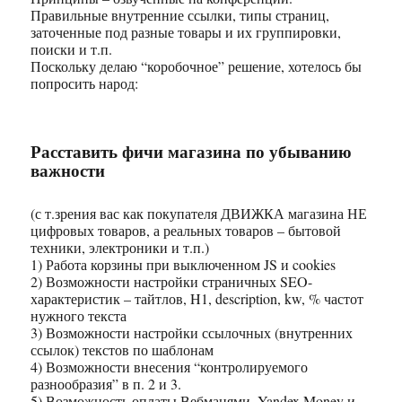
Правильные внутренние ссылки, типы страниц,
заточенные под разные товары и их группировки,
поиски и т.п.
Поскольку делаю “коробочное” решение, хотелось бы
попросить народ:
Расставить фичи магазина по убыванию
важности
(с т.зрения вас как покупателя ДВИЖКА магазина НЕ
цифровых товаров, а реальных товаров – бытовой
техники, электроники и т.п.)
1) Работа корзины при выключенном JS и cookies
2) Возможности настройки страничных SEO-
характеристик – тайтлов, H1, description, kw, % частот
нужного текста
3) Возможности настройки ссылочных (внутренних
ссылок) текстов по шаблонам
4) Возможности внесения “контролируемого
разнообразия” в п. 2 и 3.
5) Возможность оплаты Вебманями, Yandex Money и