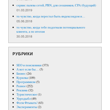
сервис палева сетей, PBN, для сеошников, CPA (будущий)
01.03.2019
то чувство, когда перестал быть яндексоидом и…
05.06.2018
то чувство, когда тебе подогнали потенциального
клиента, а по итогам
30.05.2018
РУБРИКИ
SEO и поисковики
(373)
А вот если бы…
(5)
Бизнес
(24)
Курилка
(109)
Программизм
(5)
Разное
(252)
Реклама
(32)
Туристическое
(1)
Урродыбл
(49)
Фсем Фтыкать!
(63)
Эксперименты
(2)