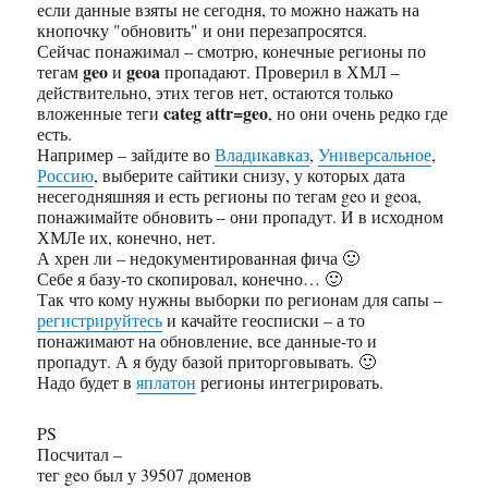
если данные взяты не сегодня, то можно нажать на
кнопочку "обновить" и они перезапросятся.
Сейчас понажимал – смотрю, конечные регионы по
geo
geoa
тегам
и
пропадают. Проверил в ХМЛ –
действительно, этих тегов нет, остаются только
categ attr=geo
вложенные теги
, но они очень редко где
есть.
Например – зайдите во
Владикавказ
,
Универсальное
,
Россию
, выберите сайтики снизу, у которых дата
несегодняшняя и есть регионы по тегам geo и geoa,
понажимайте обновить – они пропадут. И в исходном
ХМЛе их, конечно, нет.
А хрен ли – недокументированная фича 🙂
Себе я базу-то скопировал, конечно… 🙂
Так что кому нужны выборки по регионам для сапы –
регистрируйтесь
и качайте геосписки – а то
понажимают на обновление, все данные-то и
пропадут. А я буду базой приторговывать. 🙂
Надо будет в
яплатон
регионы интегрировать.
PS
Посчитал –
тег geo был у 39507 доменов