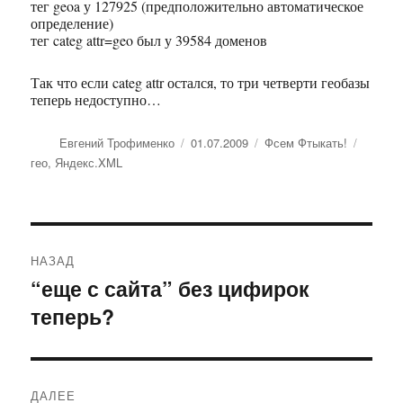
тег geoa у 127925 (предположительно автоматическое
определение)
тег categ attr=geo был у 39584 доменов
Так что если categ attr остался, то три четверти геобазы
теперь недоступно…
Автор
Евгений Трофименко
Опубликовано
01.07.2009
Рубрики
Фсем Фтыкать!
Метки
гео
,
Яндекс.XML
Навигация
НАЗАД
по
“еще с сайта” без цифирок
Предыдущая
теперь?
запись:
записям
ДАЛЕЕ