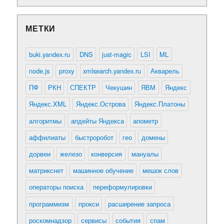
МЕТКИ
buki.yandex.ru
DNS
just-magic
LSI
ML
node.js
proxy
xmlsearch.yandex.ru
Акварель
ПФ
РКН
СПЕКТР
Чекушин
ЯВМ
Яндекс
Яндекс.XML
Яндекс.Острова
Яндекс.Платоны
алгоритмы
апдейты Яндекса
апометр
аффилиаты
быстроробот
гео
домены
дорвеи
железо
конверсия
мануалы
матрикснет
машинное обучение
мешок слов
операторы поиска
переформулировки
программизм
прокси
расширение запроса
роскомнадзор
сервисы
события
спам