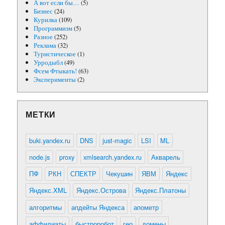
А вот если бы…
(5)
Бизнес
(24)
Курилка
(109)
Программизм
(5)
Разное
(252)
Реклама
(32)
Туристическое
(1)
Урродыбл
(49)
Фсем Фтыкать!
(63)
Эксперименты
(2)
МЕТКИ
buki.yandex.ru
DNS
just-magic
LSI
ML
node.js
proxy
xmlsearch.yandex.ru
Акварель
ПФ
РКН
СПЕКТР
Чекушин
ЯВМ
Яндекс
Яндекс.XML
Яндекс.Острова
Яндекс.Платоны
алгоритмы
апдейты Яндекса
апометр
аффилиаты
быстроробот
гео
домены