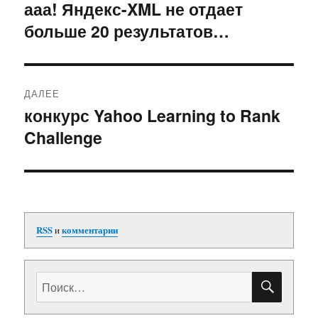
по
ааа! Яндекс-XML не отдает
Предыдущая
больше 20 результатов…
запись:
записям
ДАЛЕЕ
конкурс Yahoo Learning to Rank
Следующая
Challenge
запись:
RSS
и
комментарии
ПОИС
Искать: