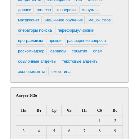
дорвеи
железо
конверсия
мануалы
матрикснет
машинное обучение
мешок слов
операторы поиска
переформулировки
программизм
прокси
расширение запроса
роскомнадзор
сервисы
события
спам
ссылочные апдейты
текстовые апдейты
эксперименты
юмор типа
Август 2026
Пн
Вт
Ср
Чт
Пт
Сб
Вс
1
2
3
4
5
6
7
8
9