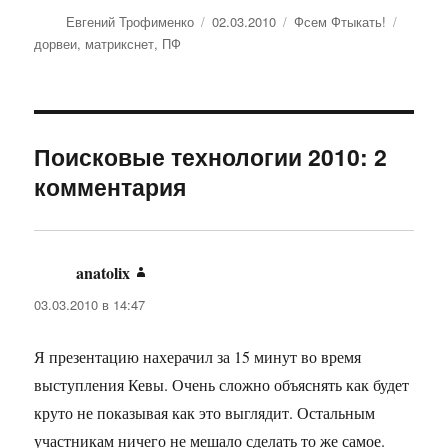
Автор
Евгений Трофименко
Опубликовано
02.03.2010
Рубрики
Фсем Фтыкать!
Метки
дорвеи
,
матрикснет
,
ПФ
Поисковые технологии 2010: 2
комментария
anatolix
:
03.03.2010 в 14:47
Я презентацию нахерачил за 15 минут во время
выступления Кевы. Очень сложно объяснять как будет
круто не показывая как это выглядит. Остальным
участникам ничего не мешало сделать то же самое.