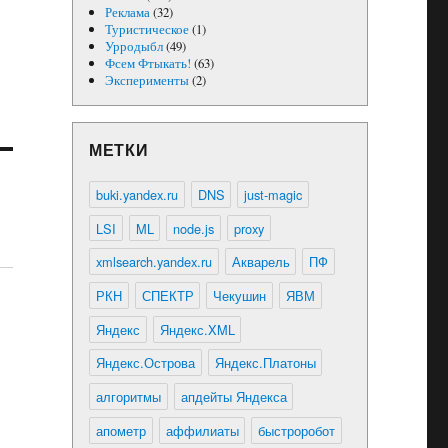
Реклама
(32)
Туристическое
(1)
Урродыбл
(49)
Фсем Фтыкать!
(63)
Эксперименты
(2)
МЕТКИ
buki.yandex.ru
DNS
just-magic
LSI
ML
node.js
proxy
xmlsearch.yandex.ru
Акварель
ПФ
РКН
СПЕКТР
Чекушин
ЯВМ
Яндекс
Яндекс.XML
Яндекс.Острова
Яндекс.Платоны
алгоритмы
апдейты Яндекса
апометр
аффилиаты
быстроробот