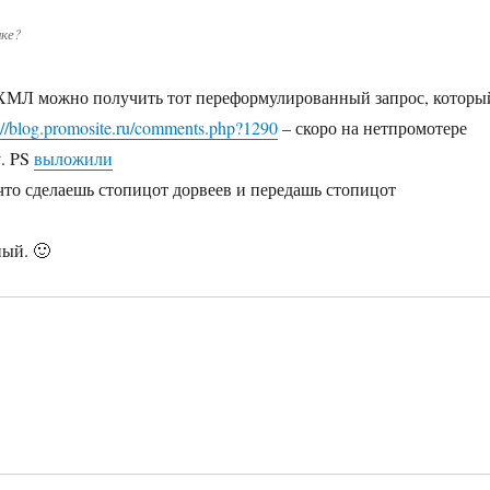
нке?
к ХМЛ можно получить тот переформулированный запрос, которы
://blog.promosite.ru/comments.php?1290
– скоро на нетпромотере
у. PS
выложили
 что сделаешь стопицот дорвеев и передашь стопицот
ный. 🙂