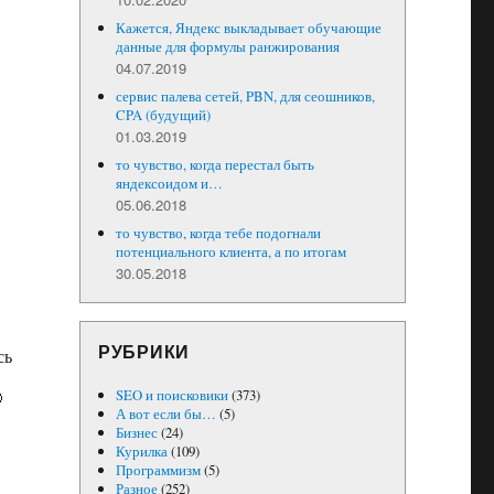
Кажется, Яндекс выкладывает обучающие
данные для формулы ранжирования
04.07.2019
сервис палева сетей, PBN, для сеошников,
CPA (будущий)
01.03.2019
то чувство, когда перестал быть
яндексоидом и…
05.06.2018
то чувство, когда тебе подогнали
потенциального клиента, а по итогам
30.05.2018
РУБРИКИ
сь
SEO и поисковики
(373)

А вот если бы…
(5)
Бизнес
(24)
Курилка
(109)
Программизм
(5)
Разное
(252)