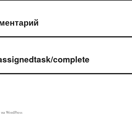
мментарий
assignedtask/complete
 на WordPress