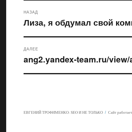
Навигация
НАЗАД
по
Лиза, я обдумал свой ко
Предыдущая
запись:
записям
ДАЛЕЕ
ang2.yandex-team.ru/view/
Следующая
запись:
ЕВГЕНИЙ ТРОФИМЕНКО: SEO И НЕ ТОЛЬКО
Сайт работает