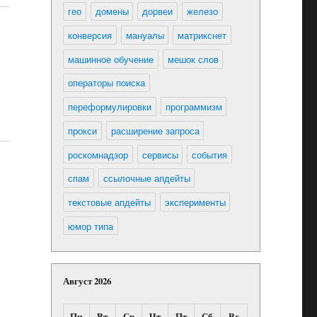
гео
домены
дорвеи
железо
конверсия
мануалы
матрикснет
машинное обучение
мешок слов
операторы поиска
переформулировки
программизм
прокси
расширение запроса
роскомнадзор
сервисы
события
спам
ссылочные апдейты
текстовые апдейты
эксперименты
юмор типа
Август 2026
Пн
Вт
Ср
Чт
Пт
Сб
Вс