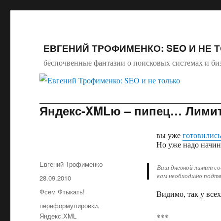
ЕВГЕНИЙ ТРОФИМЕНКО: SEO И НЕ 
беспочвенные фантазии о поисковых системах и би
Яндекс-XMLю – пипец… Лимит
вы уже
готовились
Но уже надо начин
Автор
Евгений Трофименко
Ваш дневной лимит со
вам необходимо подтв
Опубликовано
28.09.2010
Рубрики
Фсем Фтыкать!
Видимо, так у всех
Метки
переформулировки
,
Яндекс.XML
***