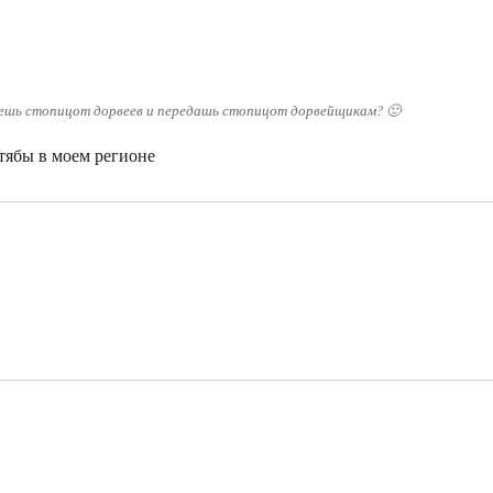
лаешь стопицот дорвеев и передашь стопицот дорвейщикам? 🙂
отябы в моем регионе