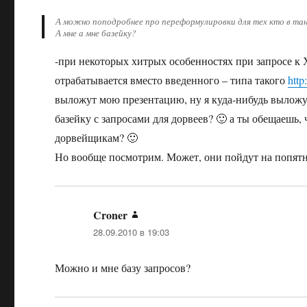
А можно поподробнее про переформулировки для тех кто в та
А мне а мне базейку?
-при некоторых хитрых особенностях при запросе 
отрабатывается вместо введенного – типа такого
http
выложут мою презентацию, ну я куда-нибудь вылож
базейку с запросами для дорвеев? 🙂 а ты обещаешь,
дорвейщикам? 🙂
Но вообще посмотрим. Может, они пойдут на попят
Croner
:
28.09.2010 в 19:03
Можно и мне базу запросов?