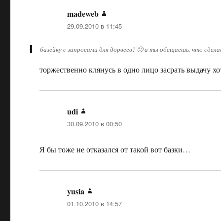
madeweb
:
29.09.2010 в 11:45
базейку с запросами для дорвеев? 🙂 а ты обещаешь, что сде
торжественно клянусь в одно лицо засрать выдачу х
udi
:
30.09.2010 в 00:50
Я бы тоже не отказался от такой вот базки…
yusia
:
01.10.2010 в 14:57