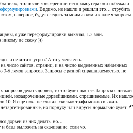
ак бы знаю, что после конференции нетпромоутера они побежали
реформулировками
. Видимо, не нашли и решили это… отрубить
потом, наверное, будут следить за моим акком и какие я запросы
пацаны, я уже переформулировки выкачал, 1.3 млн.
я никому не скажу )))
ды, а не хотите угроз? А то у меня есть.
 на число сайтов, страниц, и на число выделенных найденных
ло 3-6 лямов запросов. Запросы с разной спрашиваемостью, не
их запросов делать дорвеи, то это будет щастье. Запросы с низкой
енцией, незадроченные дорвейщиками, спрашиваемые. Их нашло
ов 10. Я еще пока не считал, сколько трафа можно выжать.
 нетаргетированные, но порнуху или вирусы нормально будет. 
лся дорвеи из них делать, но…
у и базы выложить на скачивание, если чо.