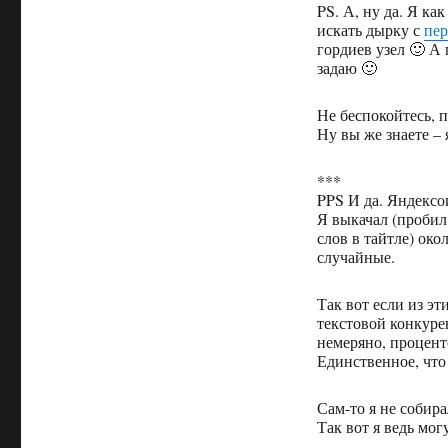
PS. А, ну да. Я к
искать дырку с
пе
гордиев узел 🙂 А 
задаю 🙂
Не беспокойтесь, 
Ну вы же знаете – 
***
PPS И да. Яндексои
Я выкачал (пробил
слов в тайтле) око
случайные.
Так вот если из эт
текстовой конкур
немеряно, процент
Единственное, что
Сам-то я не собира
Так вот я ведь мог