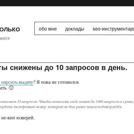
ТОЛЬКО
обо мне
доклады
seo-инструментар
знесе
ы снижены до 10 запросов в день.
 парсить выдачу
? Я пока не готовился.
ать. 🙁
ставляет 10 запросов. Чтобы повысить свой лимит до 1000 запросов в сутки
ердить телефонный номер, который не был ранее никем подтверждён.
 не-вип юзверей.