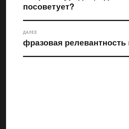
запись:
записям
посоветует?
ДАЛЕЕ
фразовая релевантность 
Следующая
запись: