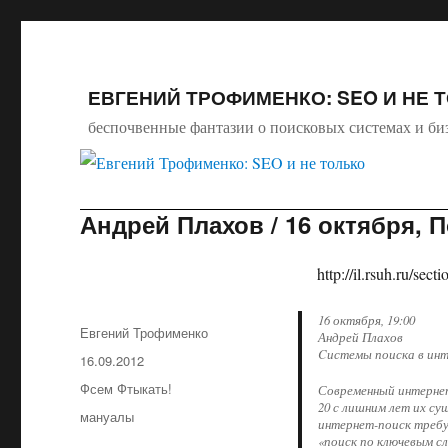
ЕВГЕНИЙ ТРОФИМЕНКО: SEO И НЕ 
беспочвенные фантазии о поисковых системах и би
Андрей Плахов / 16 октября, 
http://il.rsuh.ru/se
16 октября, 19:00
Автор
Евгений Трофименко
Андрей Плахов
Cистемы поиска в инт
Опубликовано
16.09.2012
Рубрики
Фсем Фтыкать!
Современный интернет 
20 с лишним лет их с
Метки
мануалы
интернет-поиск требу
«поиск по ключевым с