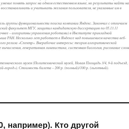
 умение понять запрос на одном естественном языке, но результаты найти н
е восстанавливать и учитывать желания пользователя, не указанные им в
тель группы функциональности поиска компании Яндекс. Закончил с отличием
ский факультет МГУ, защитил кандидатскую диссертацию по 05.13.11
очнее – алгоритмы управления роботами) в Институте прикладной
ша РАН. Несколько лет работает в Яндексе над повышением качества веб-
вого релиза «Спектр». Внерабочие интересы: теория алгоритмической
 вычисления, генеративная лингвистика, системная биология, рисование слон
технического музея (Политехнический музей, Новая Площадь 3/4, 9-й подъезд,
ай-город»). Стоимость билета – 200 р. (полный)/100 р. (льготный).
0, например). Кто другой