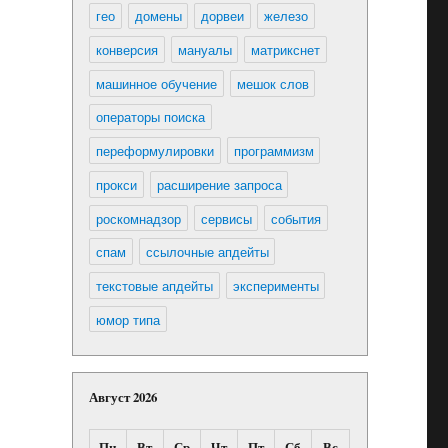
гео
домены
дорвеи
железо
конверсия
мануалы
матрикснет
машинное обучение
мешок слов
операторы поиска
переформулировки
программизм
прокси
расширение запроса
роскомнадзор
сервисы
события
спам
ссылочные апдейты
текстовые апдейты
эксперименты
юмор типа
Август 2026
Пн
Вт
Ср
Чт
Пт
Сб
Вс