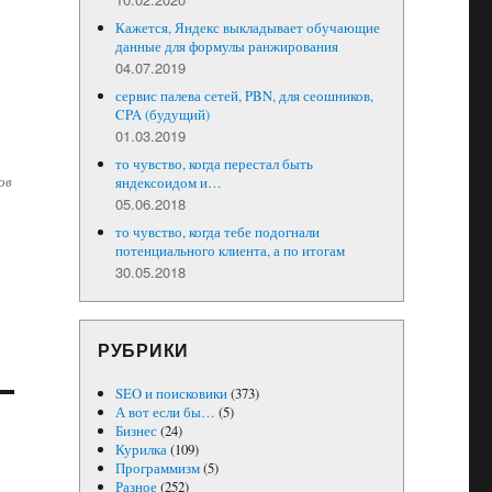
а
Кажется, Яндекс выкладывает обучающие
данные для формулы ранжирования
04.07.2019
сервис палева сетей, PBN, для сеошников,
CPA (будущий)
01.03.2019
то чувство, когда перестал быть
ов
яндексоидом и…
05.06.2018
то чувство, когда тебе подогнали
потенциального клиента, а по итогам
30.05.2018
РУБРИКИ
SEO и поисковики
(373)
А вот если бы…
(5)
Бизнес
(24)
Курилка
(109)
Программизм
(5)
Разное
(252)