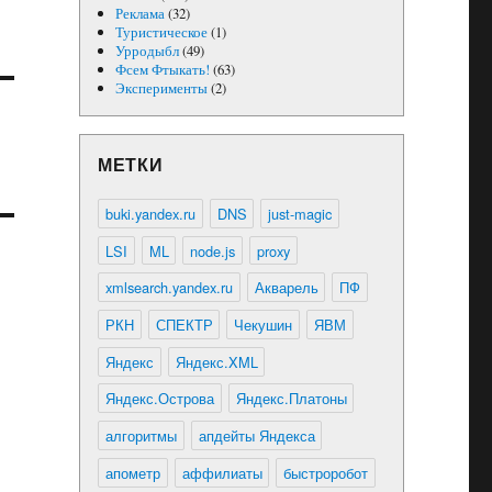
Реклама
(32)
Туристическое
(1)
Урродыбл
(49)
Фсем Фтыкать!
(63)
Эксперименты
(2)
МЕТКИ
buki.yandex.ru
DNS
just-magic
LSI
ML
node.js
proxy
xmlsearch.yandex.ru
Акварель
ПФ
РКН
СПЕКТР
Чекушин
ЯВМ
Яндекс
Яндекс.XML
Яндекс.Острова
Яндекс.Платоны
алгоритмы
апдейты Яндекса
апометр
аффилиаты
быстроробот