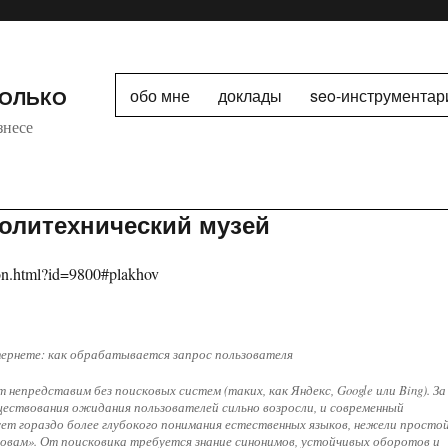
ТОЛЬКО
обо мне
доклады
seo-инструментар
знесе
Политехнический музей
ction.html?id=9800#plakhov
ернете: как обрабатывается запрос пользователя
непредставим без поисковых систем (таких, как Яндекс, Google или Bing). За
уществования ожидания пользователей сильно возросли, и современный
ет гораздо более глубокого понимания естественных языков, нежели просто
ловам». От поисковика требуется знание синонимов, устойчивых оборотов и