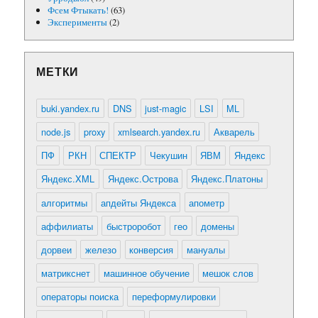
Фсем Фтыкать!
(63)
Эксперименты
(2)
МЕТКИ
buki.yandex.ru
DNS
just-magic
LSI
ML
node.js
proxy
xmlsearch.yandex.ru
Акварель
ПФ
РКН
СПЕКТР
Чекушин
ЯВМ
Яндекс
Яндекс.XML
Яндекс.Острова
Яндекс.Платоны
алгоритмы
апдейты Яндекса
апометр
аффилиаты
быстроробот
гео
домены
дорвеи
железо
конверсия
мануалы
матрикснет
машинное обучение
мешок слов
операторы поиска
переформулировки