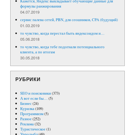
Кажется, Яндекс выкладывает обучающие данные для
формулы ранжирования
04.07.2019
сервис палева сетей, PBN, для сеошников, CPA (будущий)
01.03.2019
то чувство, когда перестал быть яндексоидом и…
05.06.2018
то чувство, когда тебе подогнали потенциального
клиента, а по итогам
30.05.2018
РУБРИКИ
SEO и поисковики
(373)
А вот если бы…
(5)
Бизнес
(24)
Курилка
(109)
Программизм
(5)
Разное
(252)
Реклама
(32)
Туристическое
(1)
Урродыбл
(49)