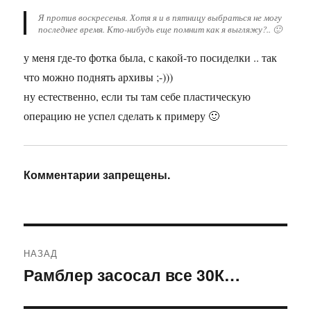
Я против воскресенья. Хотя я и в пятницу выбраться не могу
последнее время. Кто-нибудь еще помнит как я выгляжу?.. 🙂
у меня где-то фотка была, с какой-то посиделки .. так
что можно поднять архивы ;-)))
ну естественно, если ты там себе пластическую
операцию не успел сделать к примеру 🙂
Комментарии запрещены.
Навигация
НАЗАД
по
Рамблер засосал все 30К…
Предыдущая
запись:
записям