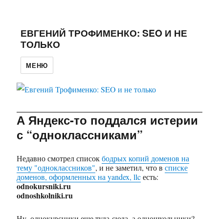
ЕВГЕНИЙ ТРОФИМЕНКО: SEO И НЕ
ТОЛЬКО
МЕНЮ
А Яндекс-то поддался истерии
с “одноклассниками”
Недавно смотрел список
бодрых копий доменов на
тему "одноклассников"
, и не заметил, что в
списке
доменов, оформленных на yandex, llc
есть:
odnokursniki.ru
odnoshkolniki.ru
Ну, однокурсники еще туда-сюда, а одношкольники?