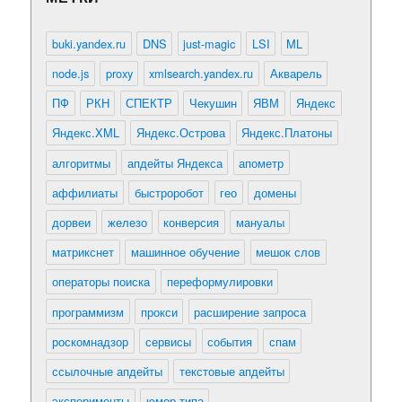
buki.yandex.ru
DNS
just-magic
LSI
ML
node.js
proxy
xmlsearch.yandex.ru
Акварель
ПФ
РКН
СПЕКТР
Чекушин
ЯВМ
Яндекс
Яндекс.XML
Яндекс.Острова
Яндекс.Платоны
алгоритмы
апдейты Яндекса
апометр
аффилиаты
быстроробот
гео
домены
дорвеи
железо
конверсия
мануалы
матрикснет
машинное обучение
мешок слов
операторы поиска
переформулировки
программизм
прокси
расширение запроса
роскомнадзор
сервисы
события
спам
ссылочные апдейты
текстовые апдейты
эксперименты
юмор типа