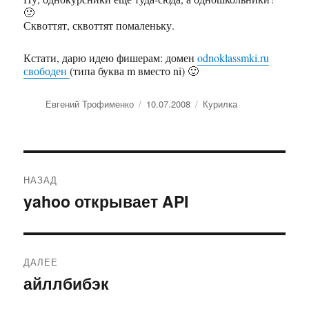
🙂
Сквоттят, сквоттят помаленьку.
Кстати, дарю идею фишерам: домен
odnoklassmki.ru
свободен
(типа буква m вместо ni) 🙂
Автор
Евгений Трофименко
Опубликовано
10.07.2008
Рубрики
Курилка
Навигация
НАЗАД
по
yahoo открывает API
Предыдущая
запись:
записям
ДАЛЕЕ
айллбибэк
Следующая
запись: