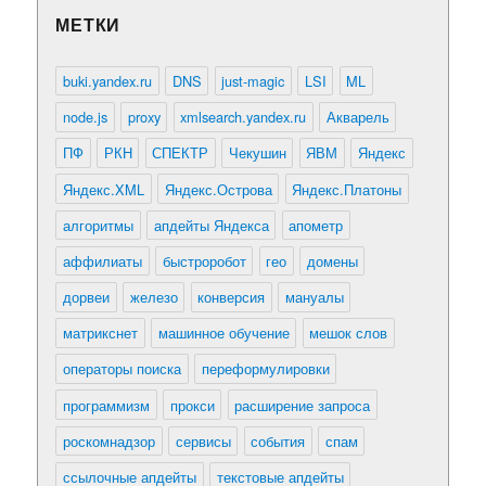
МЕТКИ
buki.yandex.ru
DNS
just-magic
LSI
ML
node.js
proxy
xmlsearch.yandex.ru
Акварель
ПФ
РКН
СПЕКТР
Чекушин
ЯВМ
Яндекс
Яндекс.XML
Яндекс.Острова
Яндекс.Платоны
алгоритмы
апдейты Яндекса
апометр
аффилиаты
быстроробот
гео
домены
дорвеи
железо
конверсия
мануалы
матрикснет
машинное обучение
мешок слов
операторы поиска
переформулировки
программизм
прокси
расширение запроса
роскомнадзор
сервисы
события
спам
ссылочные апдейты
текстовые апдейты