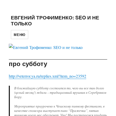
ЕВГЕНИЙ ТРОФИМЕНКО: SEO И НЕ
ТОЛЬКО
МЕНЮ
про субботу
http://veterror.ya.ru/replies.xml?item_no=23592
В ближайшую субботу состоится то, чего вы все так долго
(целый месяц!) ждали – традиционный ярушник в Серебряном
Бору.
Мероприятие приурочено к Чешскому пивному фестивалю, в
качестве спонсора выступает пиво “Пражечка”, пятью
ящиками коего нас обеспечат. Ура! Мы постараемся придать