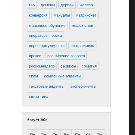
гео
домены
дорвеи
железо
конверсия
мануалы
матрикснет
машинное обучение
мешок слов
операторы поиска
переформулировки
программизм
прокси
расширение запроса
роскомнадзор
сервисы
события
спам
ссылочные апдейты
текстовые апдейты
эксперименты
юмор типа
Август 2026
Пн
Вт
Ср
Чт
Пт
Сб
Вс