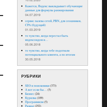
Кажется, Яндекс выкладывает обучающие
данные для формулы ранжирования
04.07.2019
сервис палева сетей, PBN, для сеошников,
CPA (будущий)
01.03.2019
то чувство, когда перестал быть
яндексоидом и…
05.06.2018
то чувство, когда тебе подогнали
потенциального клиента, а по итогам
30.05.2018
РУБРИКИ
SEO и поисковики
(373)
А вот если бы…
(5)
Бизнес
(24)
Курилка
(109)
Программизм
(5)
Разное
(252)