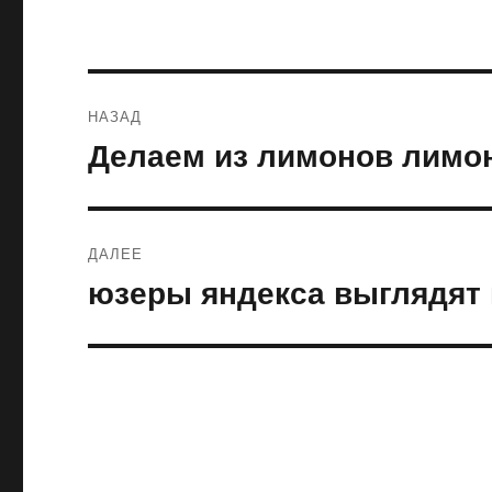
Навигация
НАЗАД
по
Делаем из лимонов лимо
Предыдущая
запись:
записям
ДАЛЕЕ
юзеры яндекса выглядят 
Следующая
запись: