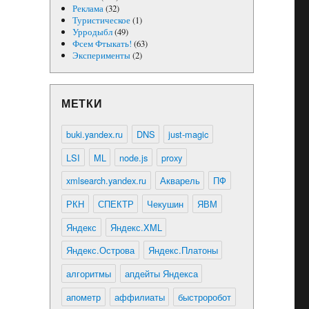
Реклама
(32)
Туристическое
(1)
Урродыбл
(49)
Фсем Фтыкать!
(63)
Эксперименты
(2)
МЕТКИ
buki.yandex.ru
DNS
just-magic
LSI
ML
node.js
proxy
xmlsearch.yandex.ru
Акварель
ПФ
РКН
СПЕКТР
Чекушин
ЯВМ
Яндекс
Яндекс.XML
Яндекс.Острова
Яндекс.Платоны
алгоритмы
апдейты Яндекса
апометр
аффилиаты
быстроробот