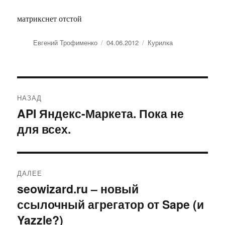
матрикснет отстой
Автор
Евгений Трофименко
Опубликовано
04.06.2012
Рубрики
Курилка
Навигация
НАЗАД
по
API Яндекс-Маркета. Пока не
Предыдущая
для всех.
запись:
записям
ДАЛЕЕ
seowizard.ru – новый
Следующая
ссылочный агрегатор от Sape (и
запись:
Yazzle?)