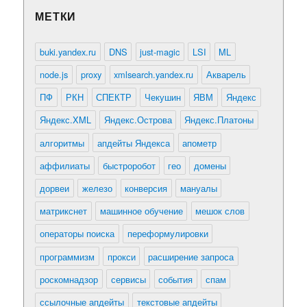
МЕТКИ
buki.yandex.ru
DNS
just-magic
LSI
ML
node.js
proxy
xmlsearch.yandex.ru
Акварель
ПФ
РКН
СПЕКТР
Чекушин
ЯВМ
Яндекс
Яндекс.XML
Яндекс.Острова
Яндекс.Платоны
алгоритмы
апдейты Яндекса
апометр
аффилиаты
быстроробот
гео
домены
дорвеи
железо
конверсия
мануалы
матрикснет
машинное обучение
мешок слов
операторы поиска
переформулировки
программизм
прокси
расширение запроса
роскомнадзор
сервисы
события
спам
ссылочные апдейты
текстовые апдейты