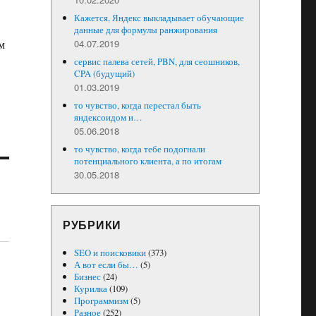
Кажется, Яндекс выкладывает обучающие
данные для формулы ранжирования
04.07.2019
м
сервис палева сетей, PBN, для сеошников,
CPA (будущий)
01.03.2019
то чувство, когда перестал быть
яндексоидом и…
05.06.2018
то чувство, когда тебе подогнали
потенциального клиента, а по итогам
30.05.2018
РУБРИКИ
SEO и поисковики
(373)
А вот если бы…
(5)
Бизнес
(24)
Курилка
(109)
Программизм
(5)
Разное
(252)