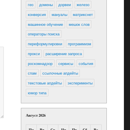
гео
домены
дорвеи
железо
конверсия
мануалы
матрикснет
машинное обучение
мешок слов
операторы поиска
переформулировки
программизм
прокси
расширение запроса
роскомнадзор
сервисы
события
спам
ссылочные апдейты
текстовые апдейты
эксперименты
юмор типа
Август 2026
Пн
Вт
Ср
Чт
Пт
Сб
Вс