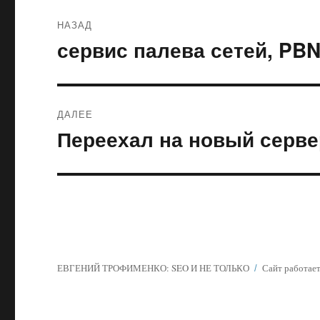
Навигация
НАЗАД
по
сервис палева сетей, PBN
Предыдущая
запись:
записям
ДАЛЕЕ
Переехал на новый серве
Следующая
запись:
ЕВГЕНИЙ ТРОФИМЕНКО: SEO И НЕ ТОЛЬКО
Сайт работает