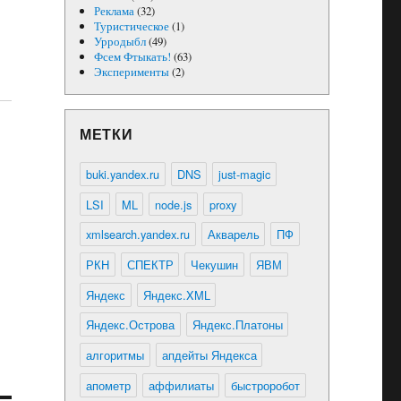
Реклама
(32)
Туристическое
(1)
Урродыбл
(49)
Фсем Фтыкать!
(63)
Эксперименты
(2)
МЕТКИ
buki.yandex.ru
DNS
just-magic
LSI
ML
node.js
proxy
xmlsearch.yandex.ru
Акварель
ПФ
РКН
СПЕКТР
Чекушин
ЯВМ
Яндекс
Яндекс.XML
Яндекс.Острова
Яндекс.Платоны
алгоритмы
апдейты Яндекса
апометр
аффилиаты
быстроробот