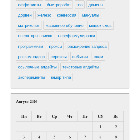
аффилиаты
быстроробот
гео
домены
дорвеи
железо
конверсия
мануалы
матрикснет
машинное обучение
мешок слов
операторы поиска
переформулировки
программизм
прокси
расширение запроса
роскомнадзор
сервисы
события
спам
ссылочные апдейты
текстовые апдейты
эксперименты
юмор типа
Август 2026
Пн
Вт
Ср
Чт
Пт
Сб
Вс
1
2
3
4
5
6
7
8
9