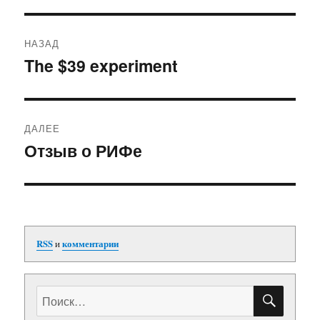
Навигация
НАЗАД
по
The $39 experiment
Предыдущая
запись:
записям
ДАЛЕЕ
Отзыв о РИФе
Следующая
запись:
RSS
и
комментарии
ПОИС
Искать: