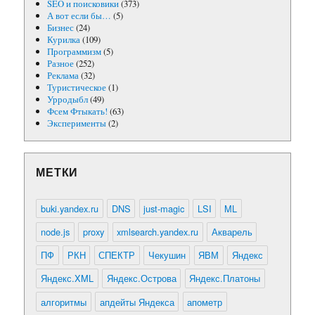
SEO и поисковики
(373)
А вот если бы…
(5)
Бизнес
(24)
Курилка
(109)
Программизм
(5)
Разное
(252)
Реклама
(32)
Туристическое
(1)
Урродыбл
(49)
Фсем Фтыкать!
(63)
Эксперименты
(2)
МЕТКИ
buki.yandex.ru
DNS
just-magic
LSI
ML
node.js
proxy
xmlsearch.yandex.ru
Акварель
ПФ
РКН
СПЕКТР
Чекушин
ЯВМ
Яндекс
Яндекс.XML
Яндекс.Острова
Яндекс.Платоны
алгоритмы
апдейты Яндекса
апометр