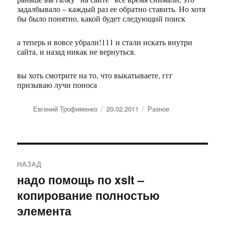
задалбывало – каждый раз ее обратно ставить. Но хотя
бы было понятно, какой будет следующий поиск
а теперь и вовсе убрали!111 и стали искать внутри
сайта, и назад никак не вернуться.
вы хоть смотрите на то, что выкатываете, ггг
призываю лучи поноса
Автор
Евгений Трофименко
Опубликовано
20.02.2011
Рубрики
Разное
Навигация
НАЗАД
по
надо помощь по xslt –
Предыдущая
копирование полностью
запись:
записям
элемента