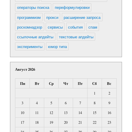
операторы поиска
переформулировки
программизм
прокси
расширение запроса
роскомнадзор
сервисы
события
спам
ссылочные апдейты
текстовые апдейты
эксперименты
юмор типа
Август 2026
Пн
Вт
Ср
Чт
Пт
Сб
Вс
1
2
3
4
5
6
7
8
9
10
11
12
13
14
15
16
17
18
19
20
21
22
23