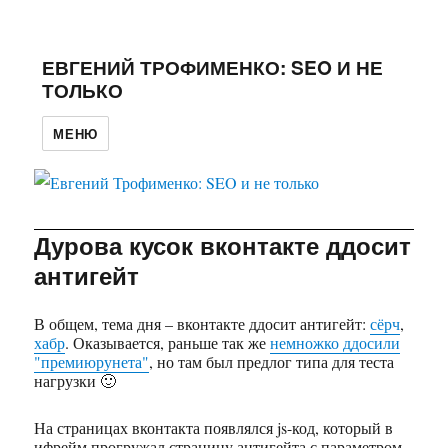
ЕВГЕНИЙ ТРОФИМЕНКО: SEO И НЕ
ТОЛЬКО
МЕНЮ
Дурова кусок вконтакте ддосит
антигейт
В общем, тема дня – вконтакте ддосит антигейт:
сёрч
,
хабр
. Оказывается, раньше так же
немножко ддосили
"премиюрунета"
, но там был предлог типа для теста
нагрузки 🙂
На страницах вконтакта появлялся js-код, который в
ифрейм прогружал страницу антигейта с параметром