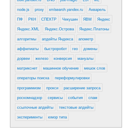
node.js
proxy
xmlsearch.yandex.ru
Акварель
ПФ
РКН
СПЕКТР
Чекушин
ЯВМ
Яндекс
Яндекс.XML
Яндекс.Острова
Яндекс.Платоны
алгоритмы
апдейты Яндекса
апометр
аффилиаты
быстроробот
гео
домены
дорвеи
железо
конверсия
мануалы
матрикснет
машинное обучение
мешок слов
операторы поиска
переформулировки
программизм
прокси
расширение запроса
роскомнадзор
сервисы
события
спам
ссылочные апдейты
текстовые апдейты
эксперименты
юмор типа