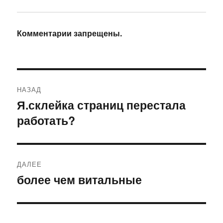
Комментарии запрещены.
Навигация
НАЗАД
по
Я.склейка страниц перестала
Предыдущая
работать?
запись:
записям
ДАЛЕЕ
более чем витальные
Следующая
запись: