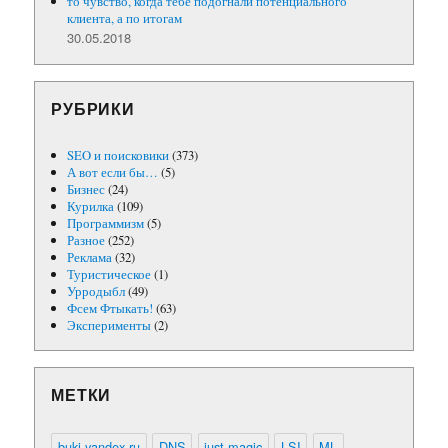
то чувство, когда тебе подогнали потенциального
клиента, а по итогам
30.05.2018
РУБРИКИ
SEO и поисковики
(373)
А вот если бы…
(5)
Бизнес
(24)
Курилка
(109)
Программизм
(5)
Разное
(252)
Реклама
(32)
Туристическое
(1)
Урродыбл
(49)
Фсем Фтыкать!
(63)
Эксперименты
(2)
МЕТКИ
buki.yandex.ru
DNS
just-magic
LSI
ML