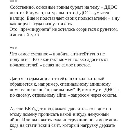
***
Собственно, основные говны бурлят на тему – ДДОС
ли это? Я думаю, натурально это ДДОС – умысел
налицо. Еще и подставляет своих пользователей – а ну
как вирусы туда начнут пихать.
Это "премиирунета" не хотелось ссориться с рунетом,
а антигейту хз.
***
Что самое смешное – прибить антигейт тупо не
получится. Раз вконтакт может только ддосить от
пользователей – решение самое простое.
Дается юзерам апи антигейта пхп-код, который
обращается к, например, специальному апишному
домену, но не по "правильному" IP, взятому из ДНС, а
по своему, отдельному айпи – запросом через сокеты.
А если ВК будет продолжать ддосить – то в днс по
этому домену прописать какой-нибудь ненужный
айпи. Или выложить туда инструкцию по замене апи-
кода на статический сайт, который нагрузку держать