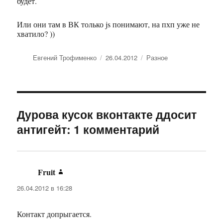
будет.
Или они там в ВК только js понимают, на пхп уже не
хватило? ))
Автор
Евгений Трофименко
Опубликовано
26.04.2012
Рубрики
Разное
Дурова кусок вконтакте ддосит
антигейт: 1 комментарий
Fruit
:
26.04.2012 в 16:28
Контакт допрыгается.