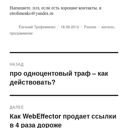
Напишите, плз, если есть хорошие контакты, в
etrofimenko@yandex.ru
Автор
Евгений Трофименко
Опубликовано
18.09.2013
Рубрики
Разное
Метки
железо
,
программизм
Навигация
НАЗАД
по
про одноцентовый траф – как
Предыдущая
действовать?
запись:
записям
ДАЛЕЕ
Как WebEffector продает ссылки
Следующая
в 4 раза дороже
запись: