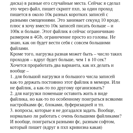
диска) в разные его случайные места. Сейчас я сделал
это через файл, пишет скрипт пхп, за один проход
пишется в около 10к разных коротких записей с
разными смещениями. Это занимает секунд 10 вроде,
плюс я хочу вместо 10к записей писать больше – и
100к и больше. Этот файлик я сейчас ограничиваю
размером в 4Gb, ограничение просто из головы. Не
знаю, как он будет вести себя с совсем большими
файлами.
Кроме того, нагрузка разная может быть – число таких
проходов – вдруг будет больше, чем 1 в 10 сек?
Хочется проработать два варианта, как их делать и
вообще –
1. для большой нагрузки и большого числа записей
как-то держать постоянно этот файлик в мемори. Или
не файлик, а как-то по другому организовать?
2. для нагрузки поменьше оставить жить в виде
файлика, но как-то по особенному поиграться всякими
настройками фс, блоками, буферизацией и тп.
3. вопросы, которые я не догадался задать. Вообще,
нормально ли работать с очень большими файликами?
И вообще, поиграться разными фс, разным софтом,
который пишет (вдруг в пхп кривизна какая)