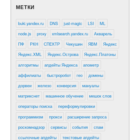
МЕТКИ
buki.yandex.ru
DNS
just-magic
LSI
ML
node.js
proxy
xmlsearch.yandex.ru
Акварель
ПФ
РКН
СПЕКТР
Чекушин
ЯВМ
Яндекс
Яндекс.XML
Яндекс.Острова
Яндекс.Платоны
алгоритмы
апдейты Яндекса
апометр
аффилиаты
быстроробот
гео
домены
дорвеи
железо
конверсия
мануалы
матрикснет
машинное обучение
мешок слов
операторы поиска
переформулировки
программизм
прокси
расширение запроса
роскомнадзор
сервисы
события
спам
ссылочные апдейты
текстовые апдейты