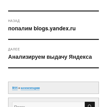
Навигация
НАЗАД
по
попалим blogs.yandex.ru
Предыдущая
запись:
записям
ДАЛЕЕ
Анализируем выдачу Яндекса
Следующая
запись:
RSS
и
комментарии
ПОИС
Искать: