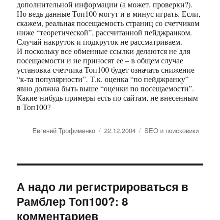
дополнительной информации (а может, проверки?).
Но ведь данные Топ100 могут и в минус играть. Если,
скажем, реальная посещаемость страниц со счетчиком
ниже “теоретической”, рассчитанной пейджранком.
Случай накруток и подкруток не рассматриваем.
И поскольку все обменные ссылки делаются не для
посещаемости и не приносят ее – в общем случае
установка счетчика Топ100 будет означать снижение
“к-та популярности”. Т.к. оценка “по пейджранку”
явно должна быть выше “оценки по посещаемости”.
Какие-нибудь примеры есть по сайтам, не внесенным
в Топ100?
Автор
Евгений Трофименко
Опубликовано
22.12.2004
Рубрики
SEO и поисковики
А надо ли регистрироваться в
Рамблер Топ100?: 8
комментариев