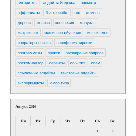
алгоритмы
апдейты Яндекса
апометр
аффилиаты
быстроробот
гео
домены
дорвеи
железо
конверсия
мануалы
матрикснет
машинное обучение
мешок слов
операторы поиска
переформулировки
программизм
прокси
расширение запроса
роскомнадзор
сервисы
события
спам
ссылочные апдейты
текстовые апдейты
эксперименты
юмор типа
Август 2026
Пн
Вт
Ср
Чт
Пт
Сб
Вс
1
2