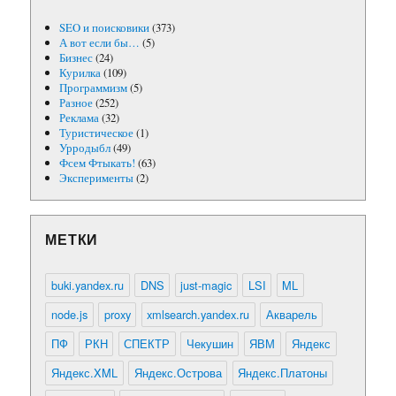
SEO и поисковики
(373)
А вот если бы…
(5)
Бизнес
(24)
Курилка
(109)
Программизм
(5)
Разное
(252)
Реклама
(32)
Туристическое
(1)
Урродыбл
(49)
Фсем Фтыкать!
(63)
Эксперименты
(2)
МЕТКИ
buki.yandex.ru
DNS
just-magic
LSI
ML
node.js
proxy
xmlsearch.yandex.ru
Акварель
ПФ
РКН
СПЕКТР
Чекушин
ЯВМ
Яндекс
Яндекс.XML
Яндекс.Острова
Яндекс.Платоны