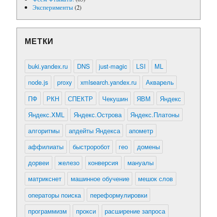
Эксперименты
(2)
МЕТКИ
buki.yandex.ru
DNS
just-magic
LSI
ML
node.js
proxy
xmlsearch.yandex.ru
Акварель
ПФ
РКН
СПЕКТР
Чекушин
ЯВМ
Яндекс
Яндекс.XML
Яндекс.Острова
Яндекс.Платоны
алгоритмы
апдейты Яндекса
апометр
аффилиаты
быстроробот
гео
домены
дорвеи
железо
конверсия
мануалы
матрикснет
машинное обучение
мешок слов
операторы поиска
переформулировки
программизм
прокси
расширение запроса