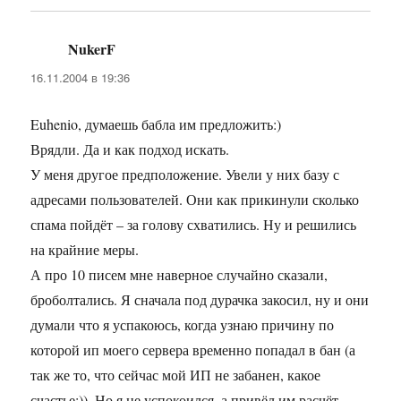
NukerF
:
16.11.2004 в 19:36
Euhenio, думаешь бабла им предложить:)
Врядли. Да и как подход искать.
У меня другое предположение. Увели у них базу с
адресами пользователей. Они как прикинули сколько
спама пойдёт – за голову схватились. Ну и решились
на крайние меры.
А про 10 писем мне наверное случайно сказали,
броболтались. Я сначала под дурачка закосил, ну и они
думали что я успакоюсь, когда узнаю причину по
которой ип моего сервера временно попадал в бан (а
так же то, что сейчас мой ИП не забанен, какое
счастье:)). Но я не успокоился, а привёл им расчёт