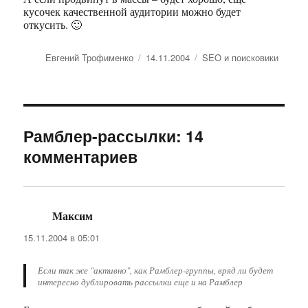
кусочек качественной аудитории можно будет
откусить. 🙂
Автор
Евгений Трофименко
Опубликовано
14.11.2004
Рубрики
SEO и поисковики
Рамблер-рассылки: 14
комментариев
Максим
:
15.11.2004 в 05:01
Если так же "активно", как Рамблер-группы, вряд ли будет
интересно дублировать рассылки еще и на Рамблер