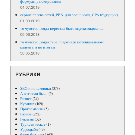
формулы ранжирования
04.07.2019
сервис палева сетей, PBN, для сеошников, CPA (будущий)
01.03.2019
то чувство, когда перестал быть яндексоидом и…
05.06.2018
то чувство, когда тебе подогнали потенциального
клиента, а по итогам
30.05.2018
РУБРИКИ
SEO и поисковики
(373)
А вот если бы…
(5)
Бизнес
(24)
Курилка
(109)
Программизм
(5)
Разное
(252)
Реклама
(32)
Туристическое
(1)
Урродыбл
(49)
Фсем Фтыкать!
(63)