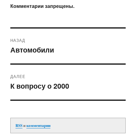
Комментарии запрещены.
Навигация
НАЗАД
по
Автомобили
Предыдущая
запись:
записям
ДАЛЕЕ
К вопросу о 2000
Следующая
запись:
RSS
и
комментарии