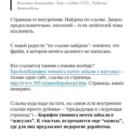
Похожие документы · Еще с сайта (1721) · Рубрика:
Автомобили
Страница-то внутренняя. Найдена по ссылке. Запрос,
предположительно, неплохой – если любителей пива
исключить.
С какой радости “по ссылке найдено”- понятно: это
фрейм, в котором ничего целевого не написано.
Кто ссылается такими словами вообще?
$anchor(Корифеи тюнинга почти забыли о жигулях)
–
только один сайт, ссылка со страницы
http://www.585.ru/auto/dopoborud.htm
. Страница, каких
немеряно.
Ссылка куда надо (кстати, на самом zr.ru внутренние
ссылки просто дубовые – “предыдущая и следующая
Корифеи тюнинга почти забыли о
страница”) –
“жигулях”. К счастью, встречаются еще “оазисы”,
где для них предлагают недорогие доработки.