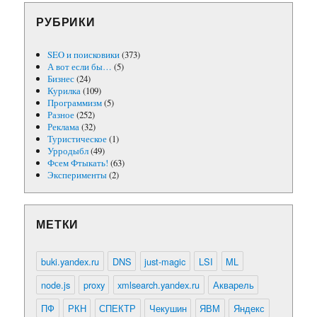
РУБРИКИ
SEO и поисковики
(373)
А вот если бы…
(5)
Бизнес
(24)
Курилка
(109)
Программизм
(5)
Разное
(252)
Реклама
(32)
Туристическое
(1)
Урродыбл
(49)
Фсем Фтыкать!
(63)
Эксперименты
(2)
МЕТКИ
buki.yandex.ru
DNS
just-magic
LSI
ML
node.js
proxy
xmlsearch.yandex.ru
Акварель
ПФ
РКН
СПЕКТР
Чекушин
ЯВМ
Яндекс