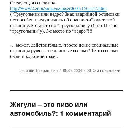
Следующая ссылка на
http://www2.zr.ru/zrmagazine/zr0601/156-157.html
(“Треугольник или ведро? Знак аварийной остановки
неспособен предупредить об опасности”) дает этой
странице: 3-е место по “Треугольник”у (!! но 11-е по
“треугольник”у), 3-е место по “ведро”!!!
… может, действительно, просто некие специальные
страницы рулят, а не длинные ссылки? Те-то ссылки
были и короткие тоже…
Автор
Евгений Трофименко
Опубликовано
05.07.2004
Рубрики
SEO и поисковики
Жигули – это пиво или
автомобиль?: 1 комментарий