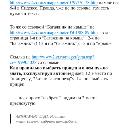
http://www2.zr.ru/zrmagazine/zr0797/76-78.htm
находится
6-й в Яндексе. Правда, уже не по ссылке, там есть
нужный текст.
То же со ссылкой “Багажник на крыше” на
http://www2.zr.ru/zrmagazine/zr0501/88-89.htm
– эта
страница 1-я по “Багажник на крыше”, 2-я по
“Багажник” (!!! 3-я по “багажник”), 13-я по “крыше”.
Ссылка на
http://www2.zr.ru/magzr/geta.asp?
zr=199905028
со словами
Как правильно выбрать прицеп и о чем нужно
знать, эксплуатируя автопоезд
дает: 12-е место по
“прицеп”у, 23-е по “автопоезд”у, 1-е по “выбрать
прицеп”,
… а по запросу “выбрать” видим на 2 месте
пресловутую
АВТОГАРАНТ-ЛАДА. Новости
текст ссылок: выбрать автомобиль…