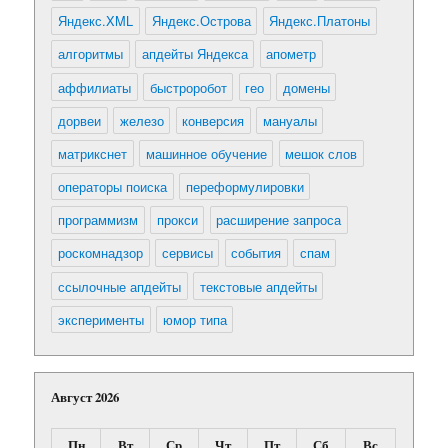
Яндекс.XML
Яндекс.Острова
Яндекс.Платоны
алгоритмы
апдейты Яндекса
апометр
аффилиаты
быстроробот
гео
домены
дорвеи
железо
конверсия
мануалы
матрикснет
машинное обучение
мешок слов
операторы поиска
переформулировки
программизм
прокси
расширение запроса
роскомнадзор
сервисы
события
спам
ссылочные апдейты
текстовые апдейты
эксперименты
юмор типа
Август 2026
Пн
Вт
Ср
Чт
Пт
Сб
Вс