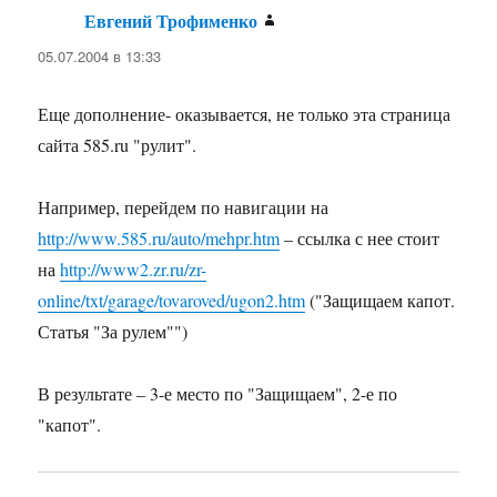
Евгений Трофименко
:
05.07.2004 в 13:33
Еще дополнение- оказывается, не только эта страница
сайта 585.ru "рулит".
Например, перейдем по навигации на
http://www.585.ru/auto/mehpr.htm
– ссылка с нее стоит
на
http://www2.zr.ru/zr-
online/txt/garage/tovaroved/ugon2.htm
("Защищаем капот.
Статья "За рулем"")
В результате – 3-е место по "Защищаем", 2-е по
"капот".