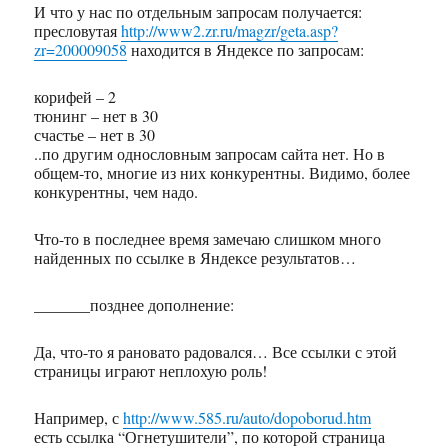
И что у нас по отдельным запросам получается:
пресловутая
http://www2.zr.ru/magzr/geta.asp?
zr=200009058
находится в Яндексе по запросам:
корифей – 2
тюнинг – нет в 30
счастье – нет в 30
..по другим однословным запросам сайта нет. Но в
общем-то, многие из них конкурентны. Видимо, более
конкурентны, чем надо.
Что-то в последнее время замечаю слишком много
найденных по ссылке в Яндекcе результатов…
_______позднее дополнение:
Да, что-то я рановато радовался… Все ссылки с этой
страницы играют неплохую роль!
Например, с
http://www.585.ru/auto/dopoborud.htm
есть ссылка “Огнетушители”, по которой страница