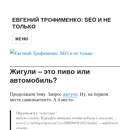
ЕВГЕНИЙ ТРОФИМЕНКО: SEO И НЕ
ТОЛЬКО
МЕНЮ
Жигули – это пиво или
автомобиль?
Продолжаем тему. Запрос
жигули
. Ну, на первом
месте самизнаетекто. А 4 место-
Обратимся к “классике”
текст ссылок: Корифеи тюнинга почти забыли о жигулях…
www2.zr.ru/magzr/geta.asp?zr=200009058 (612 байт) — найден по
ссылке