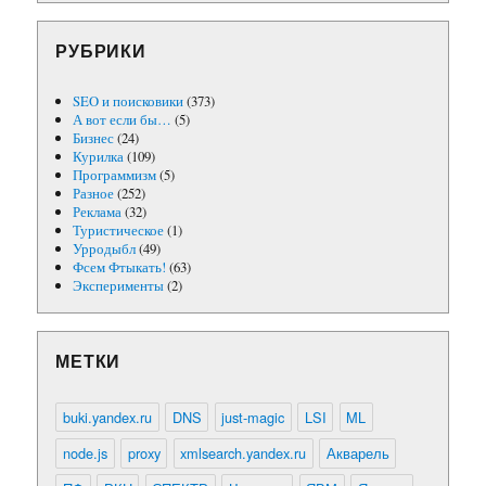
РУБРИКИ
SEO и поисковики
(373)
А вот если бы…
(5)
Бизнес
(24)
Курилка
(109)
Программизм
(5)
Разное
(252)
Реклама
(32)
Туристическое
(1)
Урродыбл
(49)
Фсем Фтыкать!
(63)
Эксперименты
(2)
МЕТКИ
buki.yandex.ru
DNS
just-magic
LSI
ML
node.js
proxy
xmlsearch.yandex.ru
Акварель