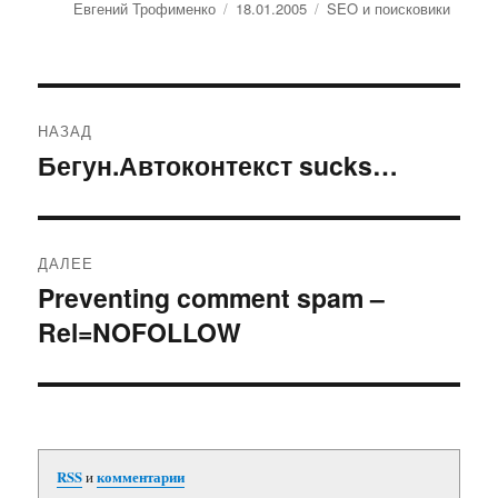
Автор
Евгений Трофименко
Опубликовано
18.01.2005
Рубрики
SEO и поисковики
Навигация
НАЗАД
по
Бегун.Автоконтекст sucks…
Предыдущая
запись:
записям
ДАЛЕЕ
Preventing comment spam –
Следующая
Rel=NOFOLLOW
запись:
RSS
и
комментарии