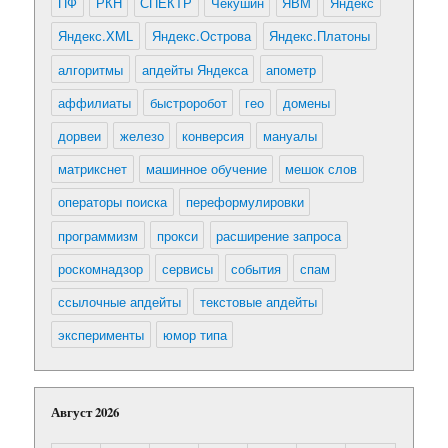
ПФ
РКН
СПЕКТР
Чекушин
ЯВМ
Яндекс
Яндекс.XML
Яндекс.Острова
Яндекс.Платоны
алгоритмы
апдейты Яндекса
апометр
аффилиаты
быстроробот
гео
домены
дорвеи
железо
конверсия
мануалы
матрикснет
машинное обучение
мешок слов
операторы поиска
переформулировки
программизм
прокси
расширение запроса
роскомнадзор
сервисы
события
спам
ссылочные апдейты
текстовые апдейты
эксперименты
юмор типа
Август 2026