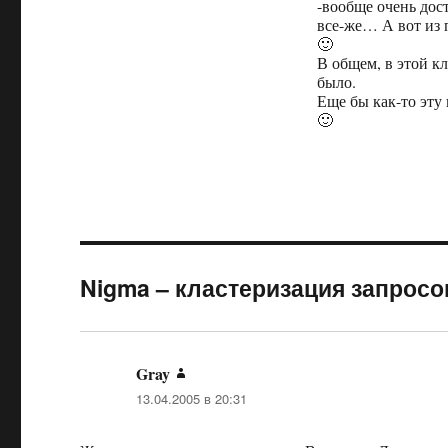
-вообще очень дост
все-же… А вот из 
🙂
В общем, в этой кл
было.
Еще бы как-то эту
🙂
Nigma – кластеризация запросов
Gray
:
13.04.2005 в 20:31