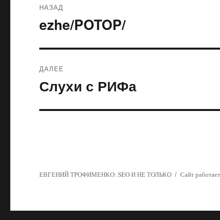
НАЗАД
по
ezhe/POTOP/
Предыдущая
запись:
записям
ДАЛЕЕ
Слухи с РИФа
Следующая
запись:
ЕВГЕНИЙ ТРОФИМЕНКО: SEO И НЕ ТОЛЬКО
Сайт работает