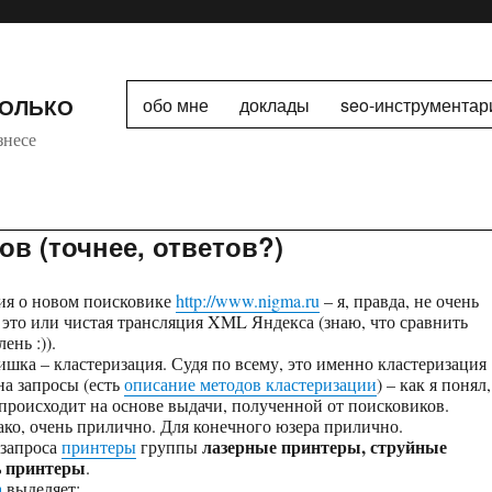
ТОЛЬКО
обо мне
доклады
seo-инструментар
знесе
ов (точнее, ответов?)
ия о новом поисковике
http://www.nigma.ru
– я, правда, не очень
 это или чистая трансляция XML Яндекса (знаю, что сравнить
ень :)).
ишка – кластеризация. Судя по всему, это именно кластеризация
на запросы (есть
описание методов кластеризации
) – как я понял,
 происходит на основе выдачи, полученной от поисковиков.
ако, очень прилично. Для конечного юзера прилично.
лазерные принтеры, струйные
 запроса
принтеры
группы
ь принтеры
.
а
выделяет: