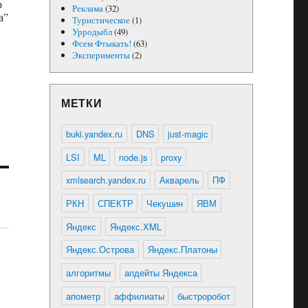
о
Реклама
(32)
а”
Туристическое
(1)
Урродыбл
(49)
Фсем Фтыкать!
(63)
Эксперименты
(2)
МЕТКИ
buki.yandex.ru
DNS
just-magic
LSI
ML
node.js
proxy
xmlsearch.yandex.ru
Акварель
ПФ
РКН
СПЕКТР
Чекушин
ЯВМ
Яндекс
Яндекс.XML
Яндекс.Острова
Яндекс.Платоны
алгоритмы
апдейты Яндекса
апометр
аффилиаты
быстроробот