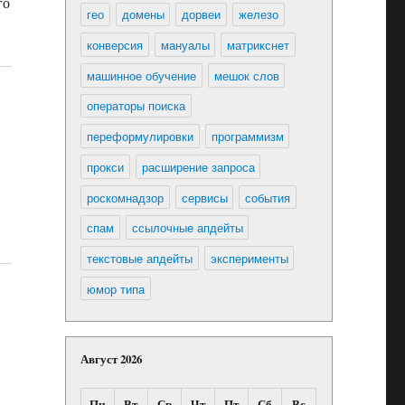
го
гео
домены
дорвеи
железо
конверсия
мануалы
матрикснет
машинное обучение
мешок слов
операторы поиска
переформулировки
программизм
прокси
расширение запроса
роскомнадзор
сервисы
события
спам
ссылочные апдейты
текстовые апдейты
эксперименты
юмор типа
Август 2026
Пн
Вт
Ср
Чт
Пт
Сб
Вс