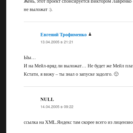
Жень, этот проект спонсируется Виктором Лавренко 
не выложат :).
Евгений Трофименко
:
13.04.2005 в 21:21
Ыы…
И на Мейл-вряд ли выложат… Не будет же Мейл пла
Кстати, я вижу – ты знал о запуске задолго. 🙂
NULL
:
14.04.2005 в 09:22
ссылка на XML.Яндекс там скорее всего из лицензи