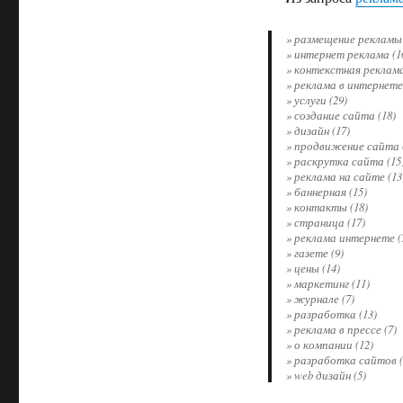
» размещение рекламы 
» интернет реклама (1
» контекстная реклама
» реклама в интернете 
» услуги (29)
» создание сайта (18)
» дизайн (17)
» продвижение сайта 
» раскрутка сайта (15
» реклама на сайте (13
» баннерная (15)
» контакты (18)
» страница (17)
» реклама интернете (
» газете (9)
» цены (14)
» маркетинг (11)
» журнале (7)
» разработка (13)
» реклама в прессе (7)
» о компании (12)
» разработка сайтов (
» web дизайн (5)