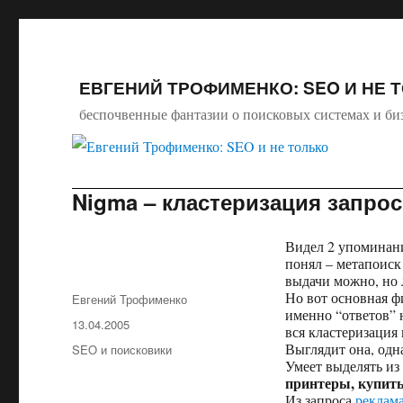
ЕВГЕНИЙ ТРОФИМЕНКО: SEO И НЕ 
беспочвенные фантазии о поисковых системах и би
Nigma – кластеризация запрос
Видел 2 упоминан
понял – метапоиск
выдачи можно, но л
Но вот основная ф
Автор
Евгений Трофименко
именно “ответов” 
Опубликовано
13.04.2005
вся кластеризация
Выглядит она, одн
Рубрики
SEO и поисковики
Умеет выделять из
принтеры, купит
Из запроса
реклам