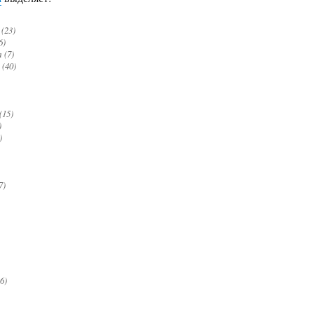
(23)
6)
 (7)
(40)
(15)
)
)
7)
6)