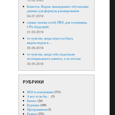
Кажется, Яндекс выкладывает обучающие
данные для формулы ранжирования
04.07.2019
сервис палева сетей, PBN, для сеошников,
CPA (будущий)
01.03.2019
то чувство, когда перестал быть
яндексоидом и…
05.06.2018
то чувство, когда тебе подогнали
потенциального клиента, а по итогам
30.05.2018
РУБРИКИ
SEO и поисковики
(373)
А вот если бы…
(5)
Бизнес
(24)
Курилка
(109)
Программизм
(5)
Разное
(252)