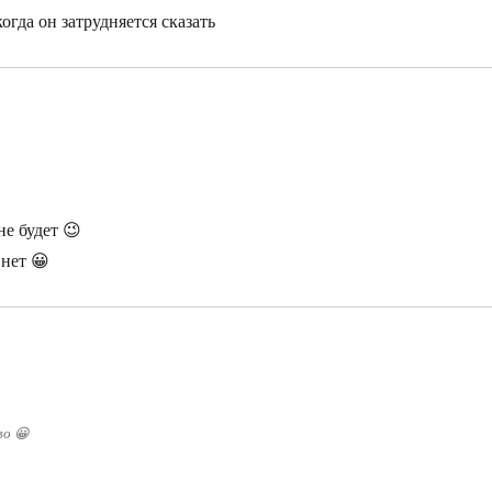
огда он затрудняется сказать
не будет 😉
 нет 😀
во 😀