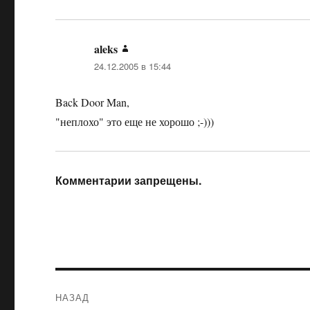
aleks
:
24.12.2005 в 15:44
Back Door Man,
"неплохо" это еще не хорошо ;-)))
Комментарии запрещены.
Навигация
НАЗАД