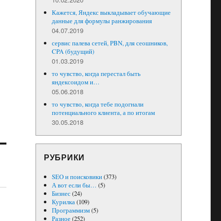
Кажется, Яндекс выкладывает обучающие
данные для формулы ранжирования
04.07.2019
сервис палева сетей, PBN, для сеошников,
CPA (будущий)
01.03.2019
то чувство, когда перестал быть
яндексоидом и…
05.06.2018
то чувство, когда тебе подогнали
потенциального клиента, а по итогам
30.05.2018
РУБРИКИ
SEO и поисковики
(373)
А вот если бы…
(5)
Бизнес
(24)
Курилка
(109)
Программизм
(5)
Разное
(252)