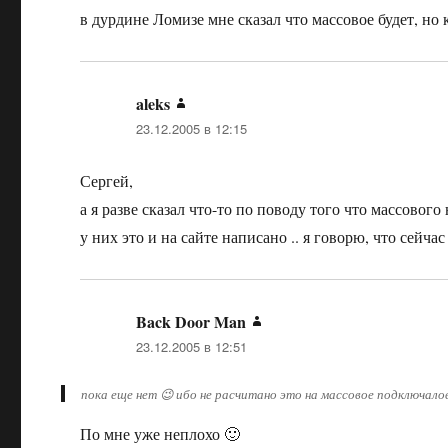
в дурдине Ломизе мне сказал что массовое будет, но к
aleks
:
23.12.2005 в 12:15
Сергей,
а я разве сказал что-то по поводу того что массового 
у них это и на сайте написано .. я говорю, что сейчас
Back Door Man
:
23.12.2005 в 12:51
пока еще нет 😉 ибо не расчитано это на массовое подключало
По мне уже неплохо 🙂