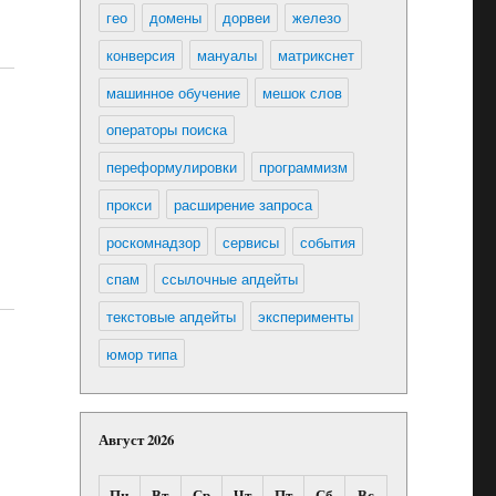
гео
домены
дорвеи
железо
конверсия
мануалы
матрикснет
машинное обучение
мешок слов
операторы поиска
переформулировки
программизм
прокси
расширение запроса
роскомнадзор
сервисы
события
спам
ссылочные апдейты
текстовые апдейты
эксперименты
юмор типа
Август 2026
Пн
Вт
Ср
Чт
Пт
Сб
Вс