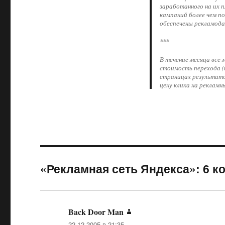
заработанного на их 
кампаний более чем по
обеспечены рекламода
***
В течение месяца все
стоимость перехода (
страницах результато
цену клика на рекламн
«Рекламная сеть Яндекса»: 6 
Back Door Man
:
22.12.2005 в 21:35