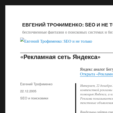
ЕВГЕНИЙ ТРОФИМЕНКО: SEO И НЕ 
беспочвенные фантазии о поисковых системах и би
«Рекламная сеть Яндекса»
Яндекс аналог Бег
Открыта «Рекламна
Автор
Евгений Трофименко
Интернет, 22 декабря
контекстной рекламы 
Опубликовано
22.12.2005
помощью Яндекса, а к
Рубрики
SEO и поисковики
Реклама показывается
текстовые объявления
Владельцы сайтов-уча