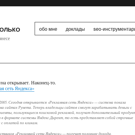
ТОЛЬКО
обо мне
доклады
seo-инструментар
знесе
уна открывает. Наконец-то.
я сеть Яндекса»
 2005. Сегодня открывается «Рекламная сеть Яндекса» — система показа
на сайтах Рунета. Теперь владельцы сайтов смогут зарабатывать деньги с
лиенты, пользующиеся поисковой рекламой, получат дополнительный продукт
 в формате системы Яндекс.Директ, то есть представляет собой строчные
 с оплатой по кликам.
стников «Рекламной сети Яндекса» — получат половину дохода,