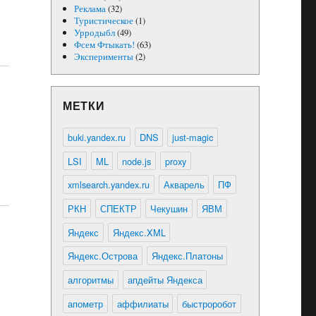
Реклама
(32)
Туристическое
(1)
Урродыбл
(49)
Фсем Фтыкать!
(63)
Эксперименты
(2)
МЕТКИ
buki.yandex.ru
DNS
just-magic
LSI
ML
node.js
proxy
xmlsearch.yandex.ru
Акварель
ПФ
РКН
СПЕКТР
Чекушин
ЯВМ
Яндекс
Яндекс.XML
Яндекс.Острова
Яндекс.Платоны
алгоритмы
апдейты Яндекса
апометр
аффилиаты
быстроробот