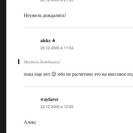
Неужель дождались!
aleks
:
23.12.2005 в 11:54
Неужель дождались!
пока еще нет 😉 ибо не расчитано это на массовое п
wayfarer
:
23.12.2005 в 12:03
Алекс