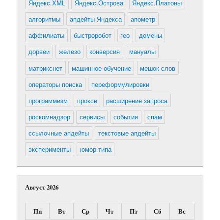
Яндекс.XML
Яндекс.Острова
Яндекс.Платоны
алгоритмы
апдейты Яндекса
апометр
аффилиаты
быстроробот
гео
домены
дорвеи
железо
конверсия
мануалы
матрикснет
машинное обучение
мешок слов
операторы поиска
переформулировки
программизм
прокси
расширение запроса
роскомнадзор
сервисы
события
спам
ссылочные апдейты
текстовые апдейты
эксперименты
юмор типа
Август 2026
Пн
Вт
Ср
Чт
Пт
Сб
Вс