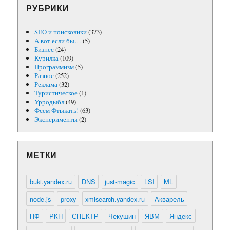
РУБРИКИ
SEO и поисковики
(373)
А вот если бы…
(5)
Бизнес
(24)
Курилка
(109)
Программизм
(5)
Разное
(252)
Реклама
(32)
Туристическое
(1)
Урродыбл
(49)
Фсем Фтыкать!
(63)
Эксперименты
(2)
МЕТКИ
buki.yandex.ru
DNS
just-magic
LSI
ML
node.js
proxy
xmlsearch.yandex.ru
Акварель
ПФ
РКН
СПЕКТР
Чекушин
ЯВМ
Яндекс