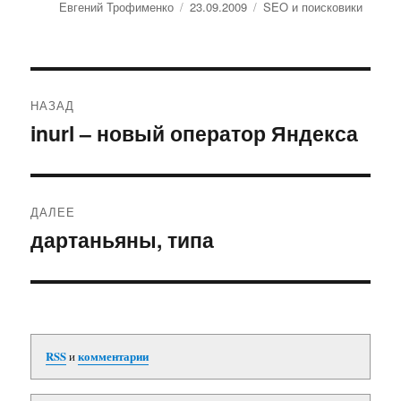
Автор
Евгений Трофименко
Опубликовано
23.09.2009
Рубрики
SEO и поисковики
Навигация
НАЗАД
по
inurl – новый оператор Яндекса
Предыдущая
запись:
записям
ДАЛЕЕ
дартаньяны, типа
Следующая
запись:
RSS
и
комментарии