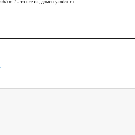
arch/xml? – то все ок, домен yandex.ru
*