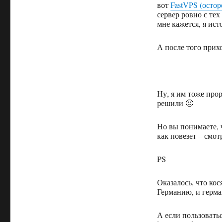
вот
FastVPS (остор
сервер ровно с тех 
мне кажется, я ист
А после того прихо
Ну, я им тоже про
решили 🙂
Но вы понимаете, ч
как повезет – смот
PS
Оказалось, что кос
Германию, и герма
А если пользовать