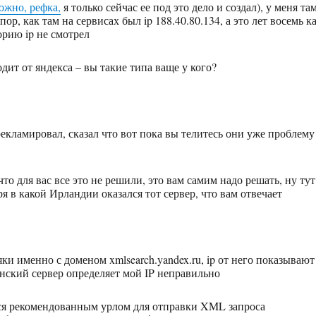
ожно, рефка,
я только сейчас ее под это дело и создал), у меня та
пор, как там на сервисах был ip 188.40.80.134, а это лет восемь к
орию ip не смотрел
дит от яндекса – вы такие типа ваще у кого?
рекламировал, сказал что вот пока вы телитесь они уже проблему
то для вас все это не решили, это вам самим надо решать, ну тут
ря в какой Ирландии оказался тот сервер, что вам отвечает
яки именно с доменом xmlsearch.yandex.ru, ip от него показывают
нский сервер определяет мой IP неправильно
ся рекомендованным урлом для отправки XML запроса