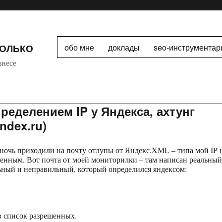
ТОЛЬКО
обо мне
доклады
seo-инструментар
знесе
ределением IP у Яндекса, ахтунг
ndex.ru)
 ночь приходили на почту отлупы от Яндекс.XML – типа мой IP 
шенным. Вот почта от моей мониторилки – там написан реальный
ьный и неправильный, который определился яндексом:
 в список разрешенных.