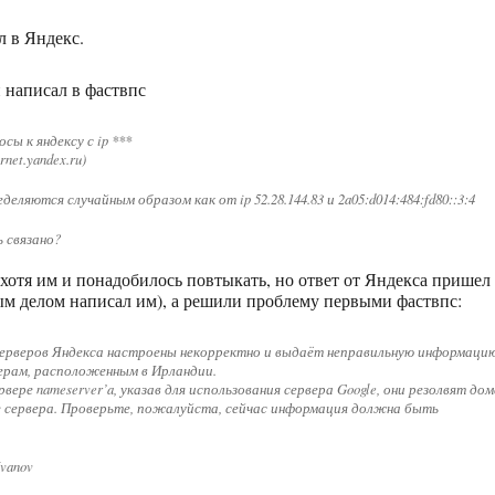
л в Яндекс.
 написал в фаствпс
сы к яндексу с ip ***
rnet.yandex.ru)
еляются случайным образом как от ip 52.28.144.83 и 2a05:d014:484:fd80::3:4
 связано?
s, хотя им и понадобилось повтыкать, но ответ от Яндекса пришел
вым делом написал им), а решили проблему первыми фаствпс:
 серверов Яндекса настроены некорректно и выдаёт неправильную информацию
ерам, расположенным в Ирландии.
вере nameserver’a, указав для использования сервера Google, они резолвят дом
е сервера. Проверьте, пожалуйста, сейчас информация должна быть
Ivanov