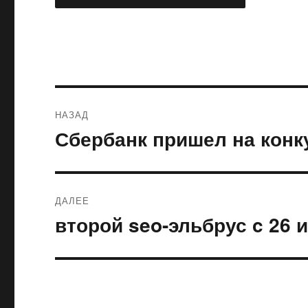
Навигация
НАЗАД
по
Сбербанк пришел на конк
Предыдущая
запись:
записям
ДАЛЕЕ
второй seo-эльбрус c 26 
Следующая
запись: