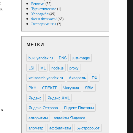
м
Реклама
(32)
ак
Туристическое
(1)
Урродыбл
(49)
Фсем Фтыкать!
(63)
Эксперименты
(2)
МЕТКИ
buki.yandex.ru
DNS
just-magic
LSI
ML
node.js
proxy
xmlsearch.yandex.ru
Акварель
ПФ
РКН
СПЕКТР
Чекушин
ЯВМ
Яндекс
Яндекс.XML
Яндекс.Острова
Яндекс.Платоны
 в
алгоритмы
апдейты Яндекса
апометр
аффилиаты
быстроробот