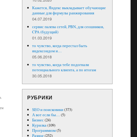
Кажется, Яндекс выкладывает обучающие
данные для формулы ранжирования
04.07.2019
сервис палева сетей, PBN, для сеошников,
CPA (будущий)
01.03.2019
то чувство, когда перестал быть
яндексоидом и…
05.06.2018
то чувство, когда тебе подогнали
потенциального клиента, а по итогам
30.05.2018
РУБРИКИ
.
ен
SEO и поисковики
(373)
А вот если бы…
(5)
Бизнес
(24)
Курилка
(109)
Программизм
(5)
Разное
(252)