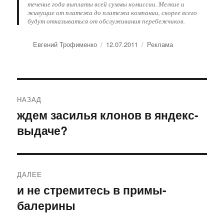
течение года выплаты всей суммы комиссии. Мелкие и
живущие от платежа до платежа компании, скорее всего
будут отказываться от обслуживания перебежчиков.
Автор
Евгений Трофименко
Опубликовано
12.07.2011
Рубрики
Реклама
Навигация
НАЗАД
по
ждем засилья клонов в яндекс-
Предыдущая
выдаче?
запись:
записям
ДАЛЕЕ
и не стремитесь в примы-
Следующая
балерины
запись: