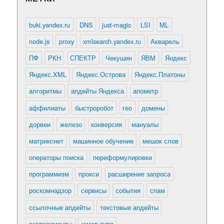
buki.yandex.ru
DNS
just-magic
LSI
ML
node.js
proxy
xmlsearch.yandex.ru
Акварель
ПФ
РКН
СПЕКТР
Чекушин
ЯВМ
Яндекс
Яндекс.XML
Яндекс.Острова
Яндекс.Платоны
алгоритмы
апдейты Яндекса
апометр
аффилиаты
быстроробот
гео
домены
дорвеи
железо
конверсия
мануалы
матрикснет
машинное обучение
мешок слов
операторы поиска
переформулировки
программизм
прокси
расширение запроса
роскомнадзор
сервисы
события
спам
ссылочные апдейты
текстовые апдейты
эксперименты
юмор типа