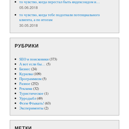
то чувство, когда перестал быть яндексоидом и…
05.06.2018
то чувство, когда тебе подогнали потенциального
клиента, а по итогам
30.05.2018
РУБРИКИ
SEO и поисковики
(373)
А вот если бы…
(5)
Бизнес
(24)
Курилка
(109)
Программизм
(5)
Разное
(252)
Реклама
(32)
Туристическое
(1)
Урродыбл
(49)
Фсем Фтыкать!
(63)
Эксперименты
(2)
МЕТКИ