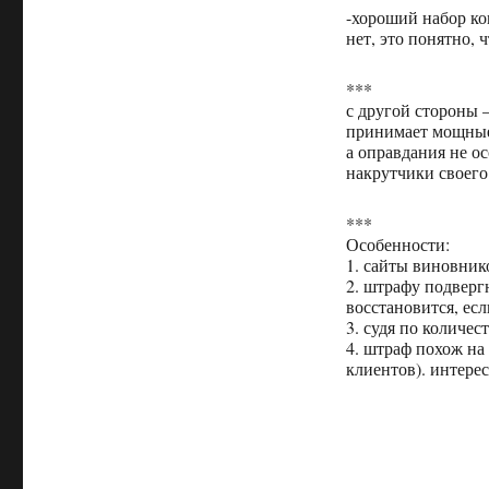
-хороший набор ко
нет, это понятно, 
***
с другой стороны –
принимает мощные
а оправдания не о
накрутчики своего 
***
Особенности:
1. сайты виновник
2. штрафу подверг
восстановится, есл
3. судя по количес
4. штраф похож на
клиентов). интере