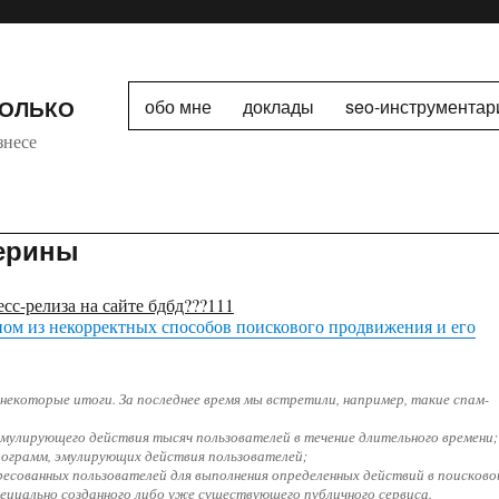
ТОЛЬКО
обо мне
доклады
seo-инструментар
знесе
лерины
сс-релиза на сайте бдбд???111
ом из некорректных способов поискового продвижения и его
некоторые итоги. За последнее время мы встретили, например, такие спам-
 эмулирующего действия тысяч пользователей в течение длительного времени;
рограмм, эмулирующих действия пользователей;
ересованных пользователей для выполнения определенных действий в поисково
ециально созданного либо уже существующего публичного сервиса.