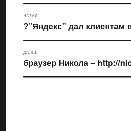
Навигация
НАЗАД
по
?”Яндекс” дал клиентам 
Предыдущая
запись:
записям
ДАЛЕЕ
браузер Никола – http://ni
Следующая
запись: