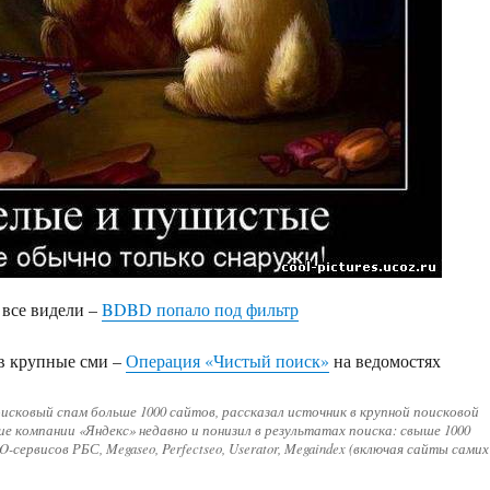
 все видели –
BDBD попало под фильтр
в крупные сми –
Операция «Чистый поиск»
на ведомостях
оисковый спам больше 1000 сайтов, рассказал источник в крупной поисковой
е компании «Яндекс» недавно и понизил в результатах поиска: свыше 1000
-сервисов РБС, Megaseo, Perfectseo, Userator, Megaindex (включая сайты самих