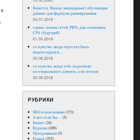
Кажется, Яндекс выкладывает обучающие
 я
данные для формулы ранжирования
04.07.2019
х
сервис палева сетей, PBN, для сеошников,
CPA (будущий)
01.03.2019
то чувство, когда перестал быть
яндексоидом и…
05.06.2018
то чувство, когда тебе подогнали
потенциального клиента, а по итогам
30.05.2018
РУБРИКИ
SEO и поисковики
(373)
А вот если бы…
(5)
Бизнес
(24)
Курилка
(109)
Программизм
(5)
Разное
(252)