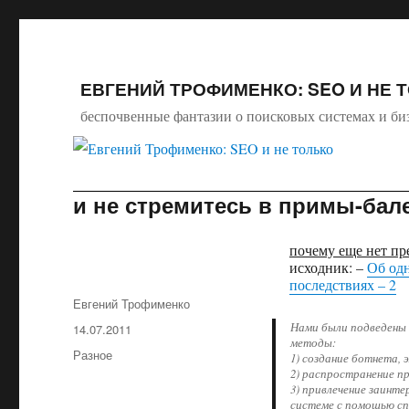
ЕВГЕНИЙ ТРОФИМЕНКО: SEO И НЕ 
беспочвенные фантазии о поисковых системах и би
и не стремитесь в примы-ба
почему еще нет пре
исходник: –
Об одн
последствиях – 2
Автор
Евгений Трофименко
Нами были подведены 
Опубликовано
14.07.2011
методы:
Рубрики
Разное
1) создание ботнета,
2) распространение п
3) привлечение заинт
системе с помощью сп