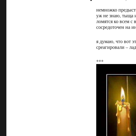
немножко предыстор
уж не знаю, тыща 
ломятся ко всем с 
сосредоточен на ин
я думаю, что вот 
среагировали – ла
***