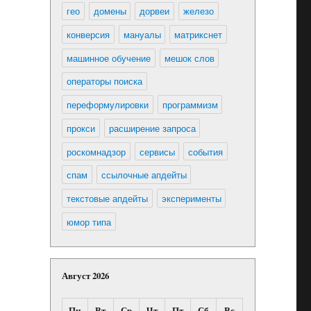
гео
домены
дорвеи
железо
конверсия
мануалы
матрикснет
машинное обучение
мешок слов
операторы поиска
переформулировки
программизм
прокси
расширение запроса
роскомнадзор
сервисы
события
спам
ссылочные апдейты
текстовые апдейты
эксперименты
юмор типа
Август 2026
Пн
Вт
Ср
Чт
Пт
Сб
Вс