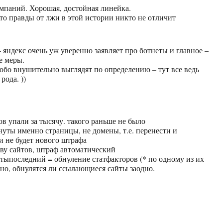
мпаний. Хорошая, достойная линейка.
что правды от лжи в этой истории никто не отличит
 яндекс очень уж уверенно заявляет про ботнеты и главное –
 меры.
собо внушительно выглядят по определению – тут все ведь
рода. ))
ов упали за тысячу. такого раньше не было
нуты именно страницы, не домены, т.е. перенести и
и не будет нового штрафа
тву сайтов, штраф автоматический
 тыпоследний = обнуление статфакторов (* по одному из их
сно, обнулятся ли ссылающиеся сайты заодно.