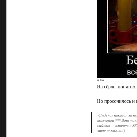
***
На сёрче, понятно,
Но просочилось и 
«Яндекс» наказал за п
компании *** Вот таки
сайтов — клиентов SEO
этих компаний).