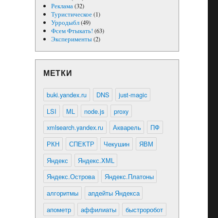
Реклама
(32)
Туристическое
(1)
Урродыбл
(49)
Фсем Фтыкать!
(63)
Эксперименты
(2)
МЕТКИ
buki.yandex.ru
DNS
just-magic
LSI
ML
node.js
proxy
xmlsearch.yandex.ru
Акварель
ПФ
РКН
СПЕКТР
Чекушин
ЯВМ
Яндекс
Яндекс.XML
Яндекс.Острова
Яндекс.Платоны
алгоритмы
апдейты Яндекса
апометр
аффилиаты
быстроробот