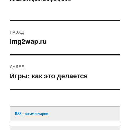
Навигация
НАЗАД
по
img2wap.ru
Предыдущая
запись:
записям
ДАЛЕЕ
Игры: как это делается
Следующая
запись:
RSS
и
комментарии