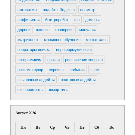
алгоритмы
апдейты Яндекса
апометр
аффилиаты
быстроробот
гео
домены
дорвеи
железо
конверсия
мануалы
матрикснет
машинное обучение
мешок слов
операторы поиска
переформулировки
программизм
прокси
расширение запроса
роскомнадзор
сервисы
события
спам
ссылочные апдейты
текстовые апдейты
эксперименты
юмор типа
Август 2026
Пн
Вт
Ср
Чт
Пт
Сб
Вс