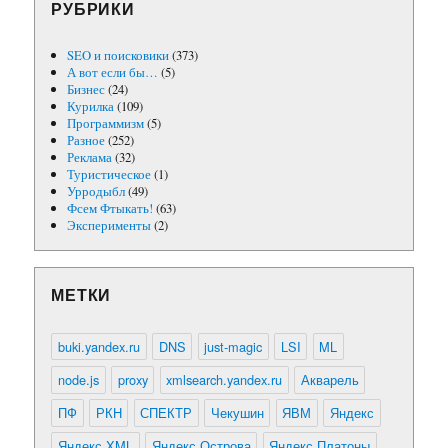
РУБРИКИ
SEO и поисковики
(373)
А вот если бы…
(5)
Бизнес
(24)
Курилка
(109)
Программизм
(5)
Разное
(252)
Реклама
(32)
Туристическое
(1)
Урродыбл
(49)
Фсем Фтыкать!
(63)
Эксперименты
(2)
МЕТКИ
buki.yandex.ru
DNS
just-magic
LSI
ML
node.js
proxy
xmlsearch.yandex.ru
Акварель
ПФ
РКН
СПЕКТР
Чекушин
ЯВМ
Яндекс
Яндекс.XML
Яндекс.Острова
Яндекс.Платоны