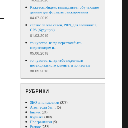
Кажется, Яндекс выкладывает обучающие
данные для формулы ранжирования
04.07.2019
сервис палева сетей, PBN, для сеошников,
CPA (будущий)
01.03.2019
то чувство, когда перестал быть
яндексоидом и…
05.06.2018
то чувство, когда тебе подогнали
потенциального клиента, а по итогам
30.05.2018
РУБРИКИ
SEO и поисковики
(373)
А вот если бы…
(5)
Бизнес
(24)
Курилка
(109)
Программизм
(5)
Разное
(252)