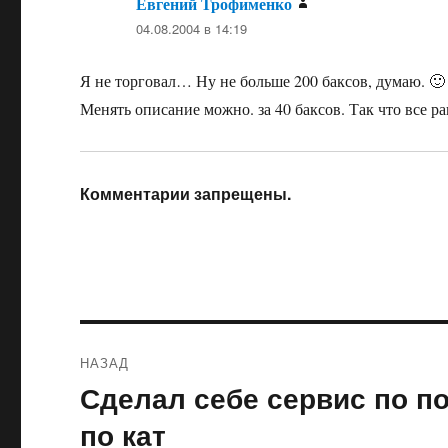
Евгений Трофименко
:
04.08.2004 в 14:19
Я не торговал… Ну не больше 200 баксов, думаю. 🙂
Менять описание можно. за 40 баксов. Так что все р
Комментарии запрещены.
Навигация
НАЗАД
по
Сделал себе сервис по п
Предыдущая
запись:
записям
по кат