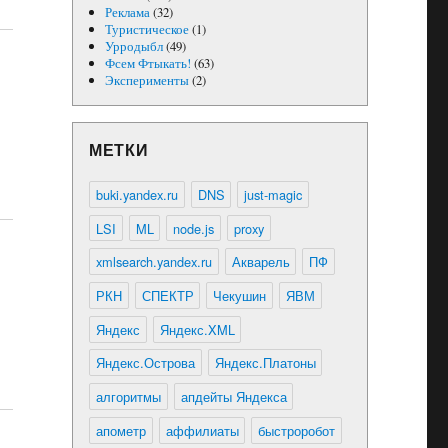
Реклама
(32)
Туристическое
(1)
Урродыбл
(49)
Фсем Фтыкать!
(63)
Эксперименты
(2)
МЕТКИ
buki.yandex.ru
DNS
just-magic
LSI
ML
node.js
proxy
xmlsearch.yandex.ru
Акварель
ПФ
РКН
СПЕКТР
Чекушин
ЯВМ
Яндекс
Яндекс.XML
Яндекс.Острова
Яндекс.Платоны
алгоритмы
апдейты Яндекса
апометр
аффилиаты
быстроробот