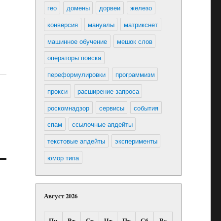
гео
домены
дорвеи
железо
конверсия
мануалы
матрикснет
машинное обучение
мешок слов
операторы поиска
переформулировки
программизм
прокси
расширение запроса
роскомнадзор
сервисы
события
спам
ссылочные апдейты
текстовые апдейты
эксперименты
юмор типа
Август 2026
Пн
Вт
Ср
Чт
Пт
Сб
Вс