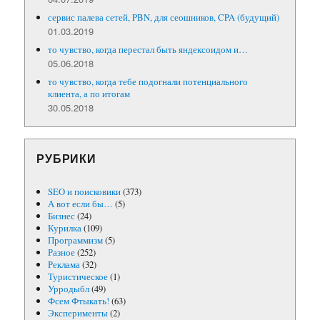
сервис палева сетей, PBN, для сеошников, CPA (будущий)
01.03.2019
то чувство, когда перестал быть яндексоидом и…
05.06.2018
то чувство, когда тебе подогнали потенциального
клиента, а по итогам
30.05.2018
РУБРИКИ
SEO и поисковики
(373)
А вот если бы…
(5)
Бизнес
(24)
Курилка
(109)
Программизм
(5)
Разное
(252)
Реклама
(32)
Туристическое
(1)
Урродыбл
(49)
Фсем Фтыкать!
(63)
Эксперименты
(2)