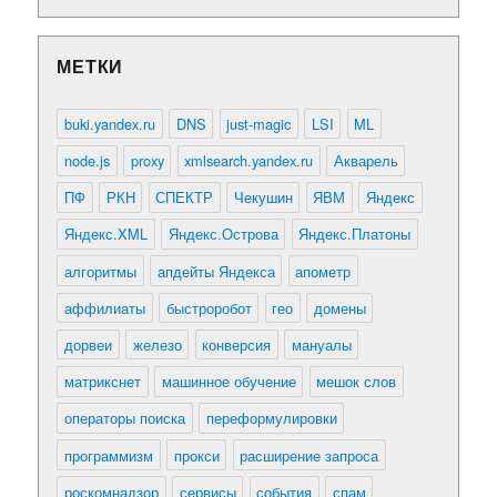
МЕТКИ
buki.yandex.ru
DNS
just-magic
LSI
ML
node.js
proxy
xmlsearch.yandex.ru
Акварель
ПФ
РКН
СПЕКТР
Чекушин
ЯВМ
Яндекс
Яндекс.XML
Яндекс.Острова
Яндекс.Платоны
алгоритмы
апдейты Яндекса
апометр
аффилиаты
быстроробот
гео
домены
дорвеи
железо
конверсия
мануалы
матрикснет
машинное обучение
мешок слов
операторы поиска
переформулировки
программизм
прокси
расширение запроса
роскомнадзор
сервисы
события
спам