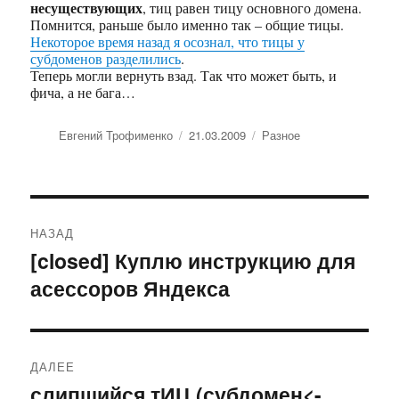
несуществующих
, тиц равен тицу основного домена.
Помнится, раньше было именно так – общие тицы.
Некоторое время назад я осознал, что тицы у
субдоменов разделились
.
Теперь могли вернуть взад. Так что может быть, и
фича, а не бага…
Автор
Евгений Трофименко
Опубликовано
21.03.2009
Рубрики
Разное
Навигация
НАЗАД
по
[closed] Куплю инструкцию для
Предыдущая
асессоров Яндекса
запись:
записям
ДАЛЕЕ
слипшийся тИЦ (субдомен<-
Следующая