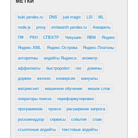
МЕТКИ
buki.yandex.ru
DNS
just-magic
LSI
ML
node.js
proxy
xmlsearch.yandex.ru
Акварель
ПФ
РКН
СПЕКТР
Чекушин
ЯВМ
Яндекс
Яндекс.XML
Яндекс.Острова
Яндекс.Платоны
алгоритмы
апдейты Яндекса
апометр
аффилиаты
быстроробот
гео
домены
дорвеи
железо
конверсия
мануалы
матрикснет
машинное обучение
мешок слов
операторы поиска
переформулировки
программизм
прокси
расширение запроса
роскомнадзор
сервисы
события
спам
ссылочные апдейты
текстовые апдейты