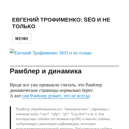
ЕВГЕНИЙ ТРОФИМЕНКО: SEO И НЕ
ТОЛЬКО
МЕНЮ
Рамблер и динамика
Вроде все уже привыкли считать, что Рамблер
динамические страницы нормально берет.
А вот
сам Рамблер думает, что не всегда
:
Рамблер обрабатывает все “динамические” страницы с
именами вида *.asp*, *.php*, *.pl*, */cgi-bin/* и т. п. для
посещаемых сайтов (по данным top100), а также сайтов,
содержащих уникальную информацию, полезную
пользователям поисковой машины. Для остальных сайтов