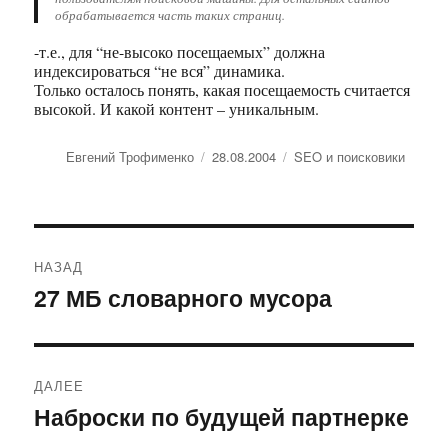
обрабатывается часть таких страниц.
-т.е., для “не-высоко посещаемых” должна
индексироваться “не вся” динамика.
Только осталось понять, какая посещаемость считается
высокой. И какой контент – уникальным.
Автор
Евгений Трофименко
Опубликовано
28.08.2004
Рубрики
SEO и поисковики
Навигация
НАЗАД
по
27 МБ словарного мусора
Предыдущая
запись:
записям
ДАЛЕЕ
Наброски по будущей партнерке
Следующая
запись: