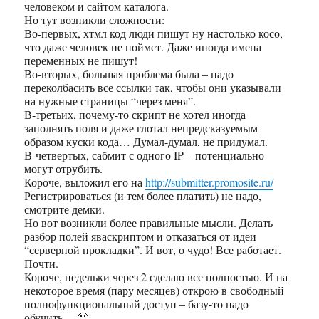
человеком и сайтом каталога.
Но тут возникли сложности:
Во-первых, хтмл код люди пишут ну настолько косо,
что даже человек не поймет. Даже иногда имена
переменных не пишут!
Во-вторых, большая проблема была – надо
переколбасить все ссылки так, чтобы они указывали
на нужные страницы “через меня”.
В-третьих, почему-то скрипт не хотел иногда
заполнять поля и даже глотал непредсказуемым
образом куски кода… Думал-думал, не придумал.
В-четвертых, сабмит с одного IP – потенциально
могут отрубить.
Короче, выложил его на
http://submitter.promosite.ru/
Регистрироваться (и тем более платить) не надо,
смотрите демки.
Но вот возникли более правильные мысли. Делать
разбор полей яваскриптом и отказаться от идеи
“серверной прокладки”. И вот, о чудо! Все работает.
Почти.
Короче, недельки через 2 сделаю все полностью. И на
некоторое время (пару месяцев) открою в свободный
полнофункциональный доступ – базу-то надо
обучить… 🙂