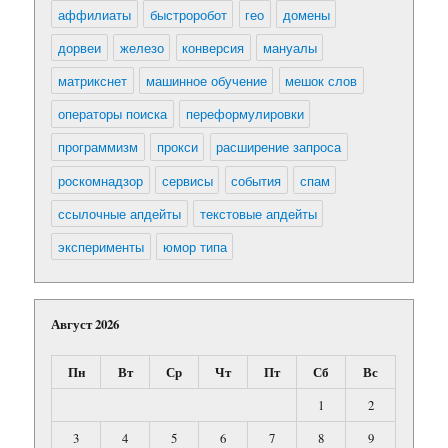
аффилиаты
быстроробот
гео
домены
дорвеи
железо
конверсия
мануалы
матрикснет
машинное обучение
мешок слов
операторы поиска
переформулировки
программизм
прокси
расширение запроса
роскомнадзор
сервисы
события
спам
ссылочные апдейты
текстовые апдейты
эксперименты
юмор типа
Август 2026
Пн
Вт
Ср
Чт
Пт
Сб
Вс
1
2
3
4
5
6
7
8
9