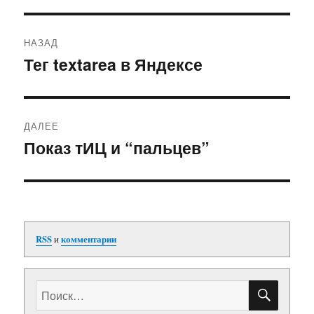
Навигация
НАЗАД
по
Тег textarea в Яндексе
Предыдущая
запись:
записям
ДАЛЕЕ
Показ тИЦ и “пальцев”
Следующая
запись:
RSS
и
комментарии
ПОИС
Искать: