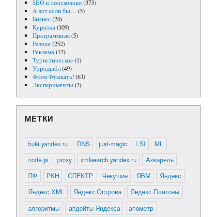
SEO и поисковики
(373)
А вот если бы…
(5)
Бизнес
(24)
Курилка
(109)
Программизм
(5)
Разное
(252)
Реклама
(32)
Туристическое
(1)
Урродыбл
(49)
Фсем Фтыкать!
(63)
Эксперименты
(2)
МЕТКИ
buki.yandex.ru
DNS
just-magic
LSI
ML
node.js
proxy
xmlsearch.yandex.ru
Акварель
ПФ
РКН
СПЕКТР
Чекушин
ЯВМ
Яндекс
Яндекс.XML
Яндекс.Острова
Яндекс.Платоны
алгоритмы
апдейты Яндекса
апометр