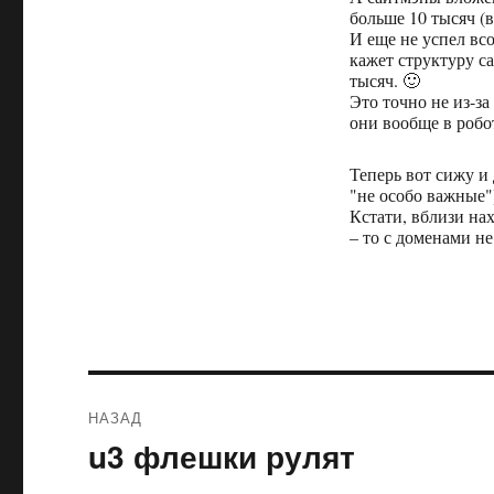
больше 10 тысяч (
И еще не успел всо
кажет структуру са
тысяч. 🙂
Это точно не из-за
они вообще в робо
Теперь вот сижу и 
"не особо важные"
Кстати, вблизи на
– то с доменами не
Навигация
НАЗАД
по
u3 флешки рулят
Предыдущая
запись:
записям