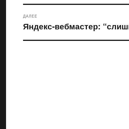
ДАЛЕЕ
Яндекс-вебмастер: “слиш
Следующая
запись: