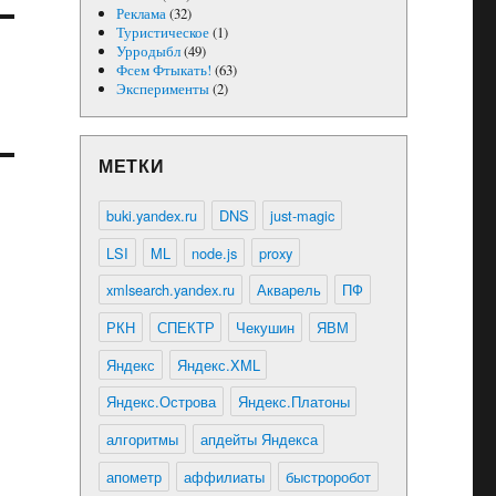
Реклама
(32)
Туристическое
(1)
Урродыбл
(49)
Фсем Фтыкать!
(63)
Эксперименты
(2)
МЕТКИ
buki.yandex.ru
DNS
just-magic
LSI
ML
node.js
proxy
xmlsearch.yandex.ru
Акварель
ПФ
РКН
СПЕКТР
Чекушин
ЯВМ
Яндекс
Яндекс.XML
Яндекс.Острова
Яндекс.Платоны
алгоритмы
апдейты Яндекса
апометр
аффилиаты
быстроробот