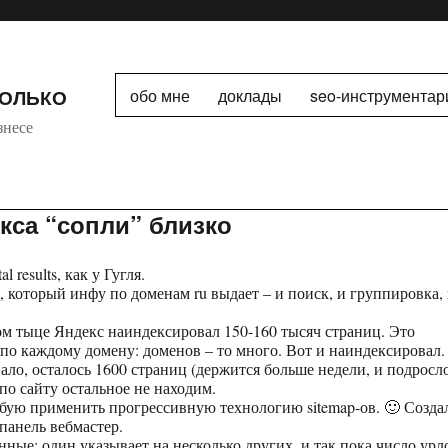
ТОЛЬКО
обо мне
доклады
seo-инструментар
знесе
екса “сопли” близко
l results, как у Гугля.
, который инфу по доменам ru выдает – и поиск, и группировка,
ом тыце Яндекс наиндексировал 150-160 тысяч страниц. Это
по каждому домену: доменов – то много. Вот и наиндексировал.
ало, осталось 1600 страниц (держится больше недели, и подросл
по сайту остальное не находим.
бую применить прогрессивную технологию sitemap-ов. 🙂 Созда
 панель вебмастер.
ные: один указывает на несколько других, и так пока число урл