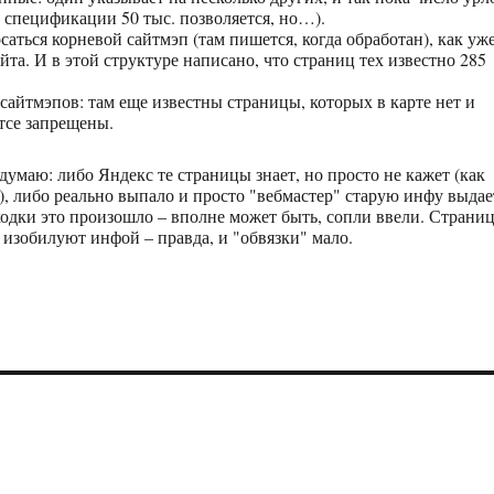
в спецификации 50 тыс. позволяется, но…).
саться корневой сайтмэп (там пишется, когда обработан), как уж
йта. И в этой структуре написано, что страниц тех известно 285
 сайтмэпов: там еще известны страницы, которых в карте нет и
тсе запрещены.
думаю: либо Яндекс те страницы знает, но просто не кажет (как
), либо реально выпало и просто "вебмастер" старую инфу выдае
ходки это произошло – вполне может быть, сопли ввели. Страни
 изобилуют инфой – правда, и "обвязки" мало.