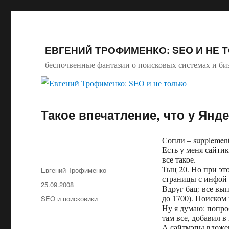
ЕВГЕНИЙ ТРОФИМЕНКО: SEO И НЕ 
беспочвенные фантазии о поисковых системах и би
Такое впечатление, что у Янд
Сопли – supplementa
Есть у меня сайтик
все такое.
Тыц 20. Но при эт
Автор
Евгений Трофименко
страницы с инфой 
Опубликовано
25.09.2008
Вдруг бац: все вып
до 1700). Поиском 
Рубрики
SEO и поисковики
Ну я думаю: попро
там все, добавил в
А сайтмэпы вложен