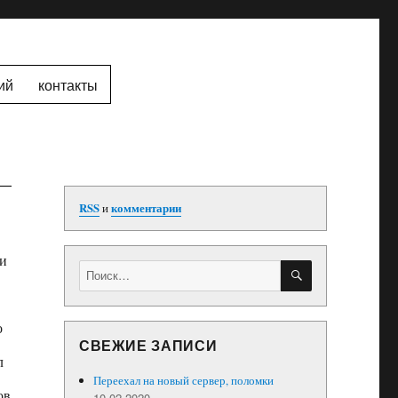
ий
контакты
RSS
и
комментарии
 и
ПОИСК
Искать:
о
СВЕЖИЕ ЗАПИСИ
л
Переехал на новый сервер, поломки
ов
10.02.2020