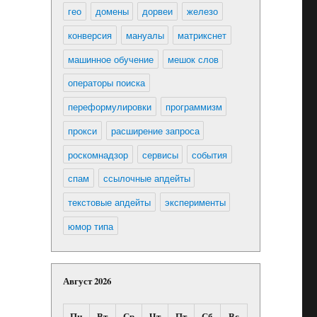
гео
домены
дорвеи
железо
конверсия
мануалы
матрикснет
машинное обучение
мешок слов
операторы поиска
переформулировки
программизм
прокси
расширение запроса
роскомнадзор
сервисы
события
спам
ссылочные апдейты
текстовые апдейты
эксперименты
юмор типа
Август 2026
Пн
Вт
Ср
Чт
Пт
Сб
Вс