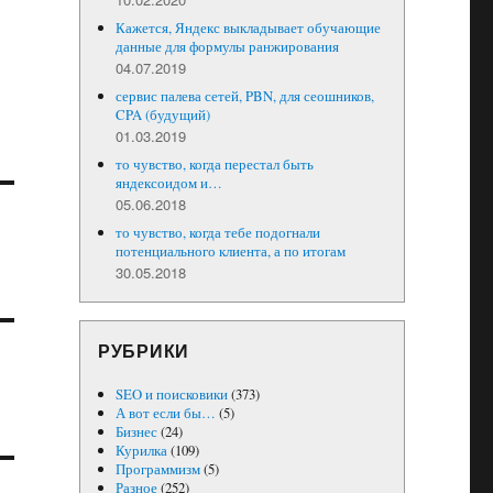
Кажется, Яндекс выкладывает обучающие
данные для формулы ранжирования
04.07.2019
сервис палева сетей, PBN, для сеошников,
CPA (будущий)
01.03.2019
то чувство, когда перестал быть
яндексоидом и…
05.06.2018
то чувство, когда тебе подогнали
потенциального клиента, а по итогам
30.05.2018
РУБРИКИ
SEO и поисковики
(373)
А вот если бы…
(5)
Бизнес
(24)
Курилка
(109)
Программизм
(5)
Разное
(252)