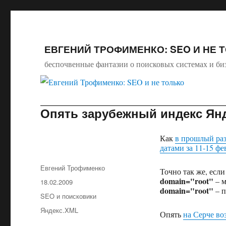
ЕВГЕНИЙ ТРОФИМЕНКО: SEO И НЕ 
беспочвенные фантазии о поисковых системах и би
Опять зарубежный индекс Ян
Как
в прошлый ра
датами за 11-15 фе
Автор
Евгений Трофименко
Точно так же, есл
domain="root"
– м
Опубликовано
18.02.2009
domain="root"
– п
Рубрики
SEO и поисковики
Метки
Яндекс.XML
Опять
на Серче в