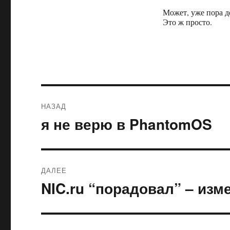
Может, уже пора д
Это ж просто.
Навигация
НАЗАД
по
я не верю в PhantomOS
Предыдущая
запись:
записям
ДАЛЕЕ
NIC.ru “порадовал” – из
Следующая
запись: