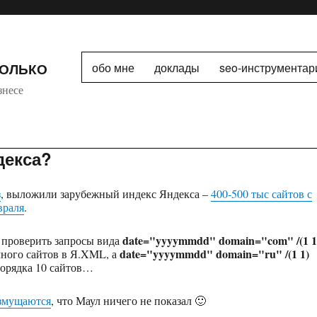
ТОЛЬКО
обо мне
доклады
seo-инструментар
знесе
декса?
з
, выложили зарубежный индекс Яндекса –
400-500 тыс сайтов с
враля
.
date="yyyymmdd" domain="com" /(1 1
и проверить запросы вида
date="yyyymmdd" domain="ru" /(1 1)
ного сайтов в Я.XML, а
орядка 10 сайтов…
озмущаются
, что Маул ничего не показал 🙂