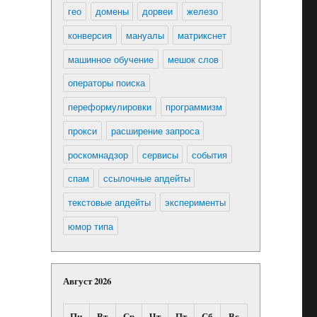
гео
домены
дорвеи
железо
конверсия
мануалы
матрикснет
машинное обучение
мешок слов
операторы поиска
переформулировки
программизм
прокси
расширение запроса
роскомнадзор
сервисы
события
спам
ссылочные апдейты
текстовые апдейты
эксперименты
юмор типа
Август 2026
Пн
Вт
Ср
Чт
Пт
Сб
Вс