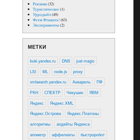
Реклама
(32)
Туристическое
(1)
Урродыбл
(49)
Фсем Фтыкать!
(63)
Эксперименты
(2)
МЕТКИ
buki.yandex.ru
DNS
just-magic
LSI
ML
node.js
proxy
xmlsearch.yandex.ru
Акварель
ПФ
РКН
СПЕКТР
Чекушин
ЯВМ
Яндекс
Яндекс.XML
Яндекс.Острова
Яндекс.Платоны
алгоритмы
апдейты Яндекса
апометр
аффилиаты
быстроробот