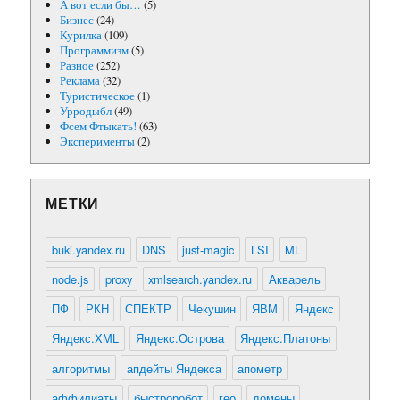
А вот если бы…
(5)
Бизнес
(24)
Курилка
(109)
Программизм
(5)
Разное
(252)
Реклама
(32)
Туристическое
(1)
Урродыбл
(49)
Фсем Фтыкать!
(63)
Эксперименты
(2)
МЕТКИ
buki.yandex.ru
DNS
just-magic
LSI
ML
node.js
proxy
xmlsearch.yandex.ru
Акварель
ПФ
РКН
СПЕКТР
Чекушин
ЯВМ
Яндекс
Яндекс.XML
Яндекс.Острова
Яндекс.Платоны
алгоритмы
апдейты Яндекса
апометр
аффилиаты
быстроробот
гео
домены