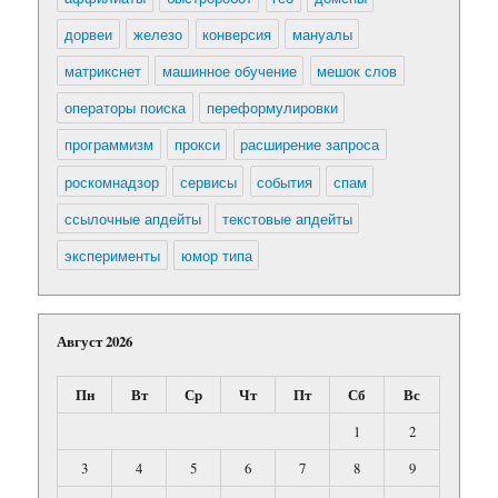
дорвеи
железо
конверсия
мануалы
матрикснет
машинное обучение
мешок слов
операторы поиска
переформулировки
программизм
прокси
расширение запроса
роскомнадзор
сервисы
события
спам
ссылочные апдейты
текстовые апдейты
эксперименты
юмор типа
Август 2026
Пн
Вт
Ср
Чт
Пт
Сб
Вс
1
2
3
4
5
6
7
8
9