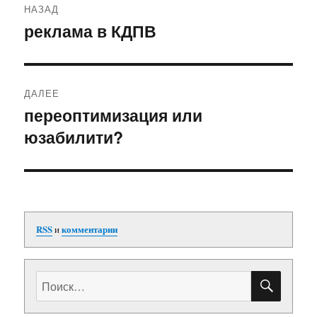
НАЗАД
по
реклама в КДПВ
Предыдущая
запись:
записям
ДАЛЕЕ
переоптимизация или
Следующая
юзабилити?
запись:
RSS
и
комментарии
ПОИС
Искать: