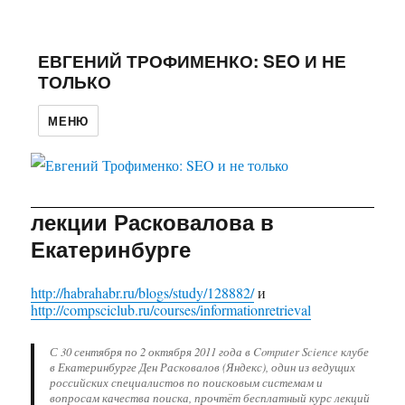
ЕВГЕНИЙ ТРОФИМЕНКО: SEO И НЕ
ТОЛЬКО
МЕНЮ
лекции Расковалова в
Екатеринбурге
http://habrahabr.ru/blogs/study/128882/
и
http://compsciclub.ru/courses/informationretrieval
С 30 сентября по 2 октября 2011 года в Computer Science клубе
в Екатеринбурге Ден Расковалов (Яндекс), один из ведущих
российских специалистов по поисковым системам и
вопросам качества поиска, прочтёт бесплатный курс лекций