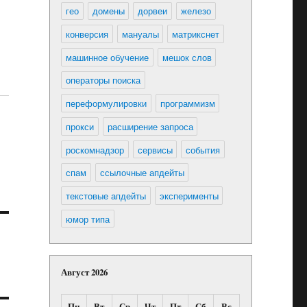
гео
домены
дорвеи
железо
конверсия
мануалы
матрикснет
машинное обучение
мешок слов
операторы поиска
переформулировки
программизм
прокси
расширение запроса
роскомнадзор
сервисы
события
спам
ссылочные апдейты
текстовые апдейты
эксперименты
юмор типа
Август 2026
Пн
Вт
Ср
Чт
Пт
Сб
Вс