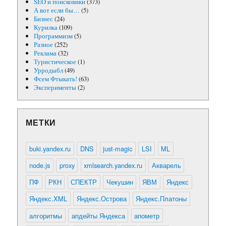
SEO и поисковики
(373)
А вот если бы…
(5)
Бизнес
(24)
Курилка
(109)
Программизм
(5)
Разное
(252)
Реклама
(32)
Туристическое
(1)
Урродыбл
(49)
Фсем Фтыкать!
(63)
Эксперименты
(2)
МЕТКИ
buki.yandex.ru
DNS
just-magic
LSI
ML
node.js
proxy
xmlsearch.yandex.ru
Акварель
ПФ
РКН
СПЕКТР
Чекушин
ЯВМ
Яндекс
Яндекс.XML
Яндекс.Острова
Яндекс.Платоны
алгоритмы
апдейты Яндекса
апометр