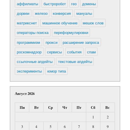
аффилиаты
быстроробот
гео
домены
дорвеи
железо
конверсия
мануалы
матрикснет
машинное обучение
мешок слов
операторы поиска
переформулировки
программизм
прокси
расширение запроса
роскомнадзор
сервисы
события
спам
ссылочные апдейты
текстовые апдейты
эксперименты
юмор типа
Август 2026
Пн
Вт
Ср
Чт
Пт
Сб
Вс
1
2
3
4
5
6
7
8
9