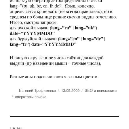
использую оператор автоопределенного языка
lang=”(ru, uk, be, en, fr, de)”. Язык, конечно,
определяется кривовато (не всегда правильно), но в
среднем по больнице резкие скачки видны отчетливо.
Итого, смотрю запросы:
(lang=”ru” | lang=”uk”)
для русской выдачи
date=”YYYYMMDD”
(lang=”en” | lang=”de” |
для буржуйской выдачи
lang=”fr”) date=”YYYYMMDD”
И рисую округленное число сайтов для каждой
выдачи (пр наведении мыши – точные числа).
Разные апы подсвечиваются разным цветом.
Автор
Евгений Трофименко
Опубликовано
13.05.2009
Рубрики
SEO и поисковики
Метки
операторы поиска
Навигация
НАЗАД