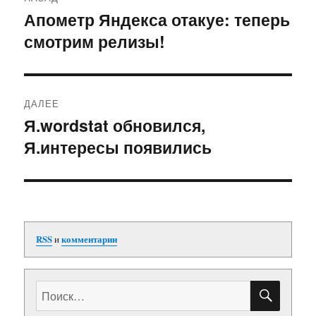
по
Апометр Яндекса отакуе: теперь
Предыдущая
смотрим релизы!
запись:
записям
ДАЛЕЕ
Я.wordstat обновился,
Следующая
Я.интересы появились
запись:
RSS
и
комментарии
ПОИС
Искать: